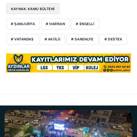
KAYNAK: KAMU BÜLTENİ
# ŞANLIURFA
# HARRAN
# ENGELLİ
# VATANDAŞ
# AKÜLÜ
# SANDALYE
# DESTEK