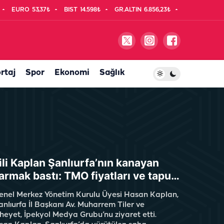
EURO
53,37₺
BIST
14.598₺
GR.ALTIN
6.856,23₺
rtaj
Spor
Ekonomi
Sağlık
li Kaplan Şanlıurfa’nın kanayan
armak bastı: TMO fiyatları ve tapu…
enel Merkez Yönetim Kurulu Üyesi Hasan Kaplan,
nlıurfa İl Başkanı Av. Muharrem Tiler ve
heyet, İpekyol Medya Grubu’nu ziyaret etti.