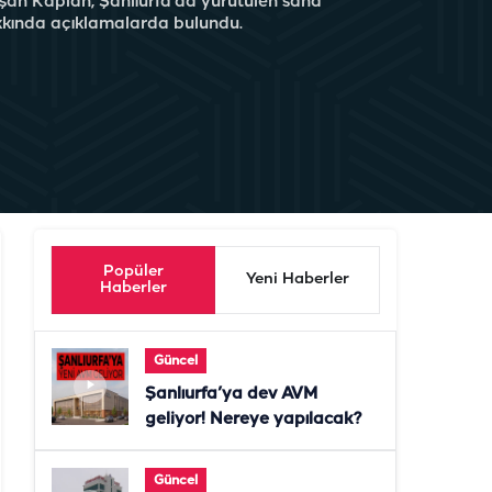
şan Kaplan, Şanlıurfa’da yürütülen saha
kkında açıklamalarda bulundu.
Popüler
Yeni Haberler
Haberler
Güncel
Şanlıurfa’ya dev AVM
geliyor! Nereye yapılacak?
Güncel