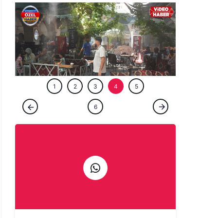
ÖZEL HABE
1
2
3
4
5
ÖZEL HABER
6
Şanlıurfa’da görkemli tarihiyle ferahlatan
mekan: Tarihi handa serinlik molası