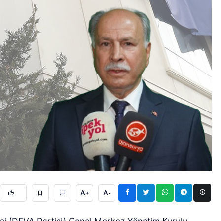
A+
A-
isi (DEVA Partisi) Genel Merkez Yönetim Kurulu