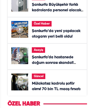
Şanlıurfa Büyükşehir farklı
kadrolarda personel alacak!
Başvurular başladı
Özel Haber
Şanlıurfa'da yeni yapılacak
otogarın yeri belli oldu!
Asayiş
Şanlıurfa’da hastanede
doğum sonrası skandal!
Anne öldü, doktor tutuklandı
Güncel
Mülakatsız kadrolu şoför
alımı! 70 bin TL maaş fırsatı
ÖZEL HABER