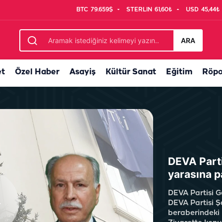
BTC
79.659$
STERLIN
61,60₺
USD
45,44₺
ere aroma katan özel karışım
ARA
et
Özel Haber
Asayiş
Kültür Sanat
Eğitim
Röpo
DEVA Parti
yarasına p
DEVA Partisi G
DEVA Partisi Şa
beraberindeki 