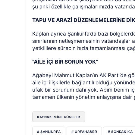
şu anki özellikle çalışmalarımızda vatand
TAPU VE ARAZİ DÜZENLEMELERİNE Dİ
Kaplan ayrıca Şanlıurfa’da bazı bölgeler
sınırlarının netleşmemesinin vatandaşlar a
yetkililere sürecin hızla tamamlanması ça
“AİLE İÇİ BİR SORUN YOK”
Ağabeyi Mahmut Kaplan’ın AK Parti’de gör
aile içi ilişkilerle bağlantılı olduğu yönü
ufak bir sorunum dahi yok. Abim benim içi
tamamen ülkenin yönetim anlayışına dair 
KAYNAK: MİNE KÖSELER
# ŞANLIURFA
# URFAHABER
# SONDAKIKA