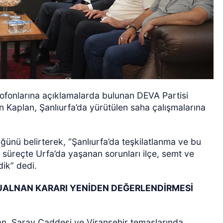
ofonlarına açıklamalarda bulunan DEVA Partisi
Kaplan, Şanlıurfa’da yürütülen saha çalışmalarına
ğünü belirterek, “Şanlıurfa’da teşkilatlanma ve bu
u süreçte Urfa’da yaşanan sorunları ilçe, semt ve
ik” dedi.
UALNAN KARARI YENİDEN DEĞERLENDİRMESİ
an, Saray Caddesi ve Viranşehir temaslarında