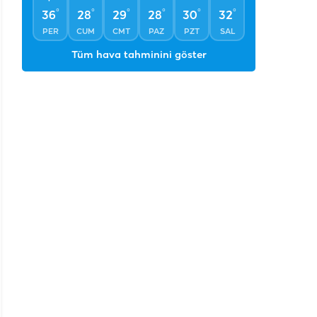
°
°
°
°
°
°
36
28
29
28
30
32
PER
CUM
CMT
PAZ
PZT
SAL
Tüm hava tahminini göster