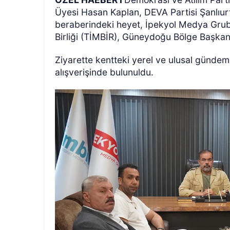
Üyesi Hasan Kaplan, DEVA Partisi Şanlıur
beraberindeki heyet, İpekyol Medya Grub
Birliği (TİMBİR), Güneydoğu Bölge Başkanı 
Ziyarette kentteki yerel ve ulusal gündeme il
alışverişinde bulunuldu.
ÖZEL HABER