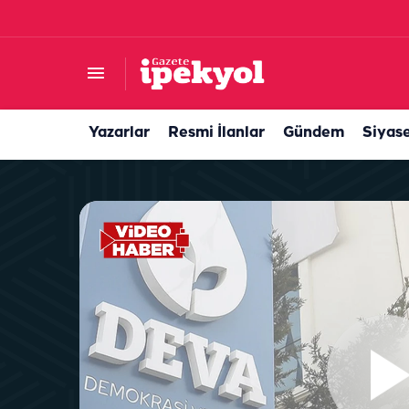
Şanlıurfa'ya gelen turistlerin gözdesi: Yemekl
Yazarlar
Resmi İlanlar
Gündem
Siyas