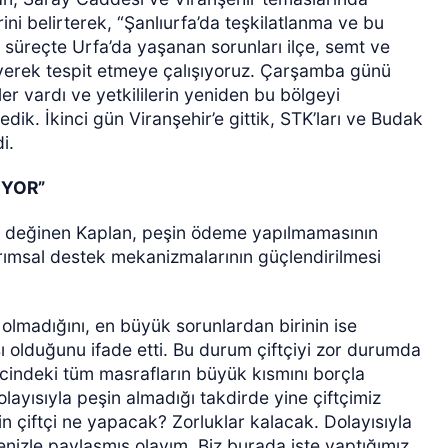
ini belirterek, “Şanlıurfa’da teşkilatlanma ve bu
u süreçte Urfa’da yaşanan sorunları ilçe, semt ve
leyerek tespit etmeye çalışıyoruz. Çarşamba günü
r vardı ve yetkililerin yeniden bu bölgeyi
dik. İkinci gün Viranşehir’e gittik, STK’ları ve Budak
i.
IYOR”
da değinen Kaplan, peşin ödeme yapılmamasının
tarımsal destek mekanizmalarının güçlendirilmesi
i olmadığını, en büyük sorunlardan birinin ise
 olduğunu ifade etti. Bu durum çiftçiyi zor durumda
ecindeki tüm masrafların büyük kısmını borçla
olayısıyla peşin almadığı takdirde yine çiftçimiz
n çiftçi ne yapacak? Zorluklar kalacak. Dolayısıyla
lenizle paylaşmış olayım. Biz burada işte yaptığımız