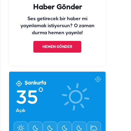
Haber Gönder
Ses getirecek bir haber mi
yayınlamak istiyorsun? O zaman
durma hemen yayınla!
HEMEN GÖNDER
Şanlıurfa
°
35
Açık