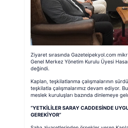
Ziyaret sırasında Gazeteipekyol.com mikr
Genel Merkez Yönetim Kurulu Üyesi Hasan 
değindi.
Kaplan, teşkilatlanma çalışmalarının sürdü
teşkilatla çalışmalarımız devam ediyor. B
meslek kuruluşları bazında dinlemeye geld
“YETKİLİLER SARAY CADDESİNDE UYG
GEREKİYOR”
Saha ziyaretlerinden örnekler veren Kapl