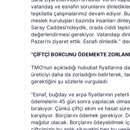
vatandaş ve esnafın sorunlarını dinledikler
teşkilatla çalışmalarımız devam ediyor. B
meslek kuruluşları bazında insanları din
Saray Caddesi’ndeydik, orada ciddi tepkile
değerlendirmesi gerekiyor. Vatandaşı dinle
Pazarı’nı ziyaret ettik. Esnafı dinledik.” ded
“ÇİFTÇİ BORCUNU ÖDEMEKTE ZORLAN
TMO’nun açıkladığı hububat fiyatlarına 
üreticiyi daha da zorladığını belirterek, 
gerektiğini şu sözlerle vurguladı:
“Esnaf, buğday ve arpa fiyatlarının yeterl
ödemelerin 45 gün sonra yapılacak olması
bırakıyor. Çünkü çiftçi ekim ve hasat sür
karşılıyor. Borçlarını ödemek gerekiyor. D
mağdur olacak. Borçlarını ödeyebilmek içi
çiftçimizin bu anlık şikayetini ben bu vesi