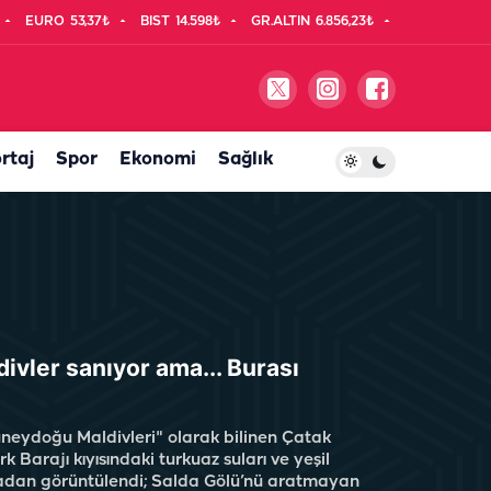
EURO
53,37₺
BIST
14.598₺
GR.ALTIN
6.856,23₺
rtaj
Spor
Ekonomi
Sağlık
ivler sanıyor ama... Burası
neydoğu Maldivleri" olarak bilinen Çatak
rk Barajı kıyısındaki turkuaz suları ve yeşil
adan görüntülendi; Salda Gölü’nü aratmayan