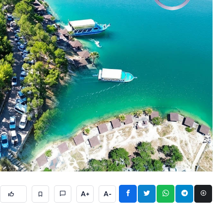
A+
A-