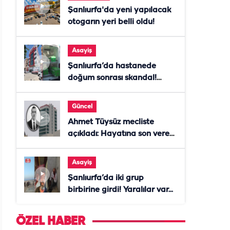
Şanlıurfa'da yeni yapılacak
otogarın yeri belli oldu!
Asayiş
Şanlıurfa’da hastanede
doğum sonrası skandal!
Anne öldü, doktor tutuklandı
Güncel
Ahmet Tüysüz mecliste
açıkladı: Hayatına son veren
daire başkanı "İsteselerdi
ölmezdim" notunu bıraktı
Asayiş
Şanlıurfa’da iki grup
birbirine girdi! Yaralılar var...
ÖZEL HABER