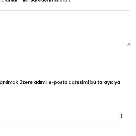
i alanlar
*
ile işaretlenmişlerdir
anılmak üzere adımı, e-posta adresimi bu tarayıcıya