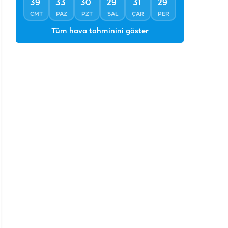
°
°
°
°
°
°
39
33
30
29
31
29
CMT
PAZ
PZT
SAL
ÇAR
PER
Tüm hava tahminini göster