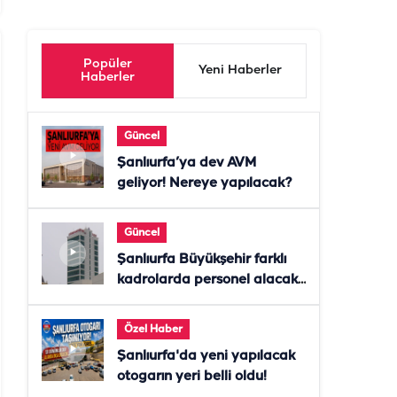
Popüler
Yeni Haberler
Haberler
Güncel
Şanlıurfa’ya dev AVM
geliyor! Nereye yapılacak?
Güncel
Şanlıurfa Büyükşehir farklı
kadrolarda personel alacak!
Başvurular başladı
Özel Haber
Şanlıurfa'da yeni yapılacak
otogarın yeri belli oldu!