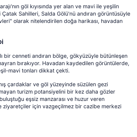
rajı'nın göl kıyısında yer alan ve mavi ile yeşilin
i Çatak Sahilleri, Salda Gölü'nü andıran görüntüsüyle
eri" olarak nitelendirilen doğa harikası, havadan
Dİ
 bir cenneti andıran bölge, gökyüzüyle bütünleşen
ÖZEL HABER
 hayran bırakıyor. Havadan kaydedilen görüntülerde,
eşil-mavi tonları dikkat çekti.
nmış çardaklar ve göl yüzeyinde süzülen gezi
atmayan turizm potansiyelini bir kez daha gözler
a buluştuğu eşsiz manzarası ve huzur veren
ve ziyaretçiler için vazgeçilmez bir cazibe merkezi