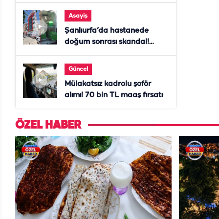
Asayiş
Şanlıurfa’da hastanede
doğum sonrası skandal!
Anne öldü, doktor tutuklandı
Güncel
Mülakatsız kadrolu şoför
alımı! 70 bin TL maaş fırsatı
ÖZEL HABER