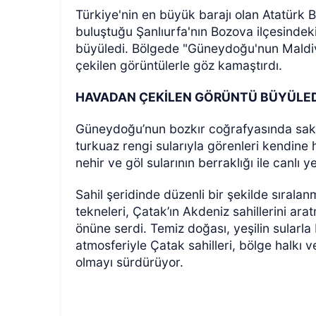
Türkiye'nin en büyük barajı olan Atatürk Ba
buluştuğu Şanlıurfa'nın Bozova ilçesindek
büyüledi. Bölgede "Güneydoğu'nun Maldivl
çekilen görüntülerle göz kamaştırdı.
HAVADAN ÇEKİLEN GÖRÜNTÜ BÜYÜLE
Güneydoğu’nun bozkır coğrafyasında saklı
ÖZEL HABER
turkuaz rengi sularıyla görenleri kendine
nehir ve göl sularının berraklığı ile canlı y
Sahil şeridinde düzenli bir şekilde sırala
tekneleri, Çatak’ın Akdeniz sahillerini ar
önüne serdi. Temiz doğası, yeşilin sularl
atmosferiyle Çatak sahilleri, bölge halkı 
olmayı sürdürüyor.