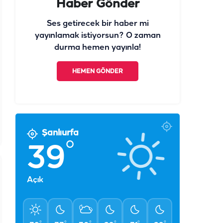
Haber Gönder
Ses getirecek bir haber mi
yayınlamak istiyorsun? O zaman
durma hemen yayınla!
HEMEN GÖNDER
Şanlıurfa
°
39
Açık