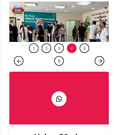
ÖZEL HABE
1
2
3
4
5
GÜNCEL
6
Şanlıurfa’da ‘Milyoner’ olmak isteyenler
akın etti!