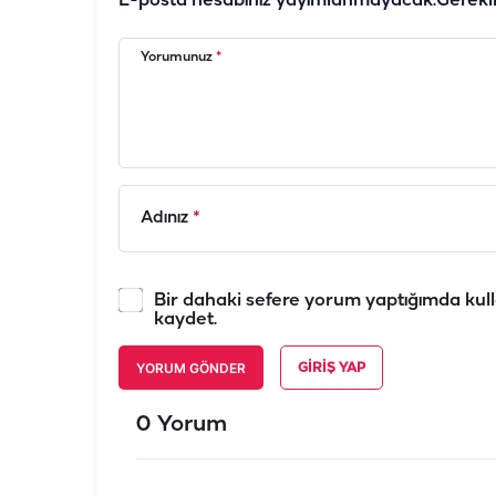
E-posta hesabınız yayımlanmayacak.
Gerekl
Yorumunuz
*
Adınız
*
Bir dahaki sefere yorum yaptığımda kull
kaydet.
YORUM GÖNDER
GIRIŞ YAP
0 Yorum