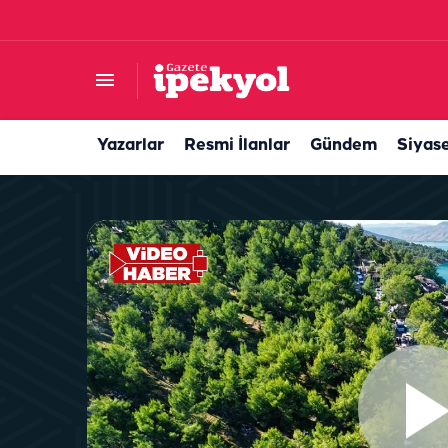
Harran Üniversitesi’nin personel alımı tartışm
Yazarlar
Resmi İlanlar
Gündem
Siyas