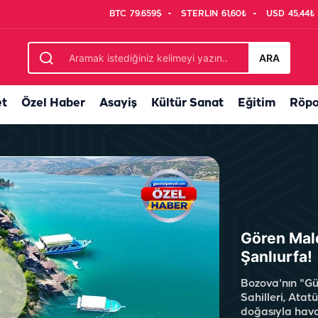
BTC
79.659$
STERLIN
61,60₺
USD
45,44₺
a yarattı: Antep'te 50, Urfa'da neden 60?
ARA
et
Özel Haber
Asayiş
Kültür Sanat
Eğitim
Röpo
Gören Mald
Şanlıurfa!
Bozova'nın "Gü
Sahilleri, Atatü
doğasıyla hav