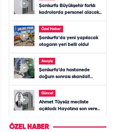
Şanlıurfa Büyükşehir farklı
kadrolarda personel alacak!
Başvurular başladı
Özel Haber
Şanlıurfa'da yeni yapılacak
otogarın yeri belli oldu!
Asayiş
Şanlıurfa’da hastanede
doğum sonrası skandal!
Anne öldü, doktor tutuklandı
Güncel
Ahmet Tüysüz mecliste
açıkladı: Hayatına son veren
daire başkanı "İsteselerdi
ölmezdim" notunu bıraktı
ÖZEL HABER