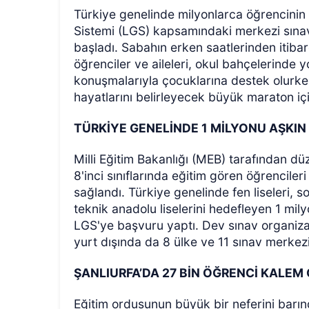
Türkiye genelinde milyonlarca öğrencinin 
Sistemi (LGS) kapsamındaki merkezi sınav
başladı. Sabahın erken saatlerinden itiba
öğrenciler ve aileleri, okul bahçelerinde 
konuşmalarıyla çocuklarına destek olurken,
hayatlarını belirleyecek büyük maraton içi
TÜRKİYE GENELİNDE 1 MİLYONU AŞKIN
ÖZEL HABER
Milli Eğitim Bakanlığı (MEB) tarafından dü
8'inci sınıflarında eğitim gören öğrencile
sağlandı. Türkiye genelinde fen liseleri, sos
teknik anadolu liselerini hedefleyen 1 mi
LGS'ye başvuru yaptı. Dev sınav organizasy
yurt dışında da 8 ülke ve 11 sınav merkez
ŞANLIURFA’DA 27 BİN ÖĞRENCİ KALEM
Eğitim ordusunun büyük bir neferini barın