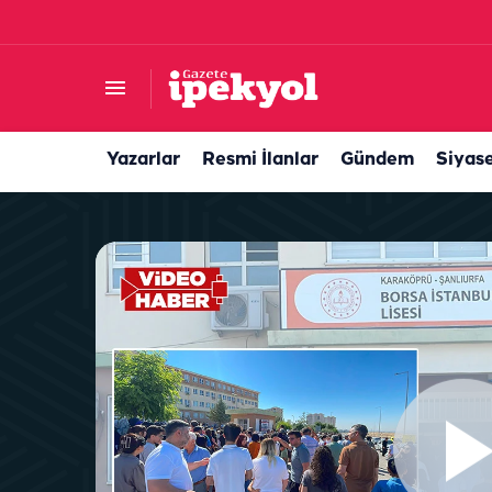
Şanlıurfa incirinde yeni sezon başladı! İşte kilog
Yazarlar
Resmi İlanlar
Gündem
Siyas