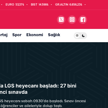
EURO
53,37₺
BIST
14.598₺
GR.ALTIN
6.856,23₺
rtaj
Spor
Ekonomi
Sağlık
da LGS heyecanı başladı: 27 bini
nci sınavda
GS heyecanı sabah 09.30’da başladı. Sınav öncesi
öğrenciler ve aileleriyle dolup taştı.