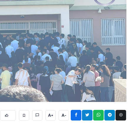
A+
A-