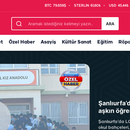
BTC
79.659$
STERLIN
61,60₺
USD
45,44₺
ram fiyatı...
ARA
et
Özel Haber
Asayiş
Kültür Sanat
Eğitim
Röpo
Şanlıurfa’
aşkın öğre
Şanlıurfa’da L
okul bahçeleri, 