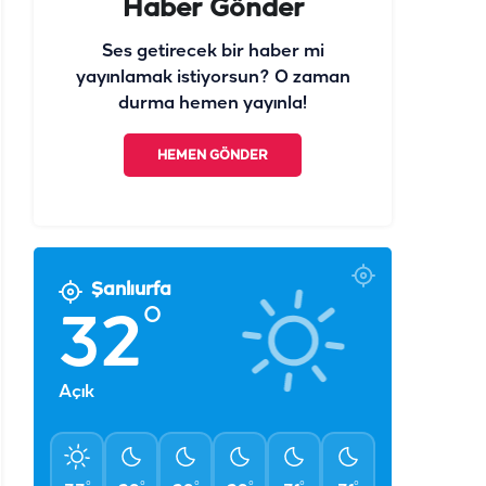
Haber Gönder
Ses getirecek bir haber mi
yayınlamak istiyorsun? O zaman
durma hemen yayınla!
HEMEN GÖNDER
Şanlıurfa
°
32
Açık