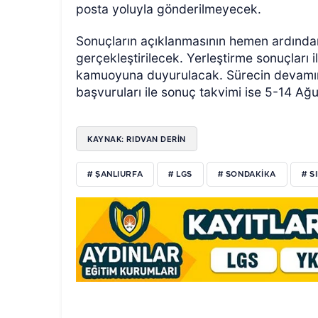
posta yoluyla gönderilmeyecek.
Sonuçların açıklanmasının hemen ardından
gerçekleştirilecek. Yerleştirme sonuçları i
kamuoyuna duyurulacak. Sürecin devamında
başvuruları ile sonuç takvimi ise 5-14 Ağ
KAYNAK: RIDVAN DERİN
# ŞANLIURFA
# LGS
# SONDAKIKA
# S