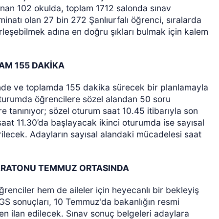
ırlanan 102 okulda, toplam 1712 salonda sınav
minatı olan 27 bin 272 Şanlıurfalı öğrenci, sıralarda
erleşebilmek adına en doğru şıkları bulmak için kalem
AM 155 DAKİKA
linde ve toplamda 155 dakika sürecek bir planlamayla
oturumda öğrencilere sözel alandan 50 soru
re tanınıyor; sözel oturum saat 10.45 itibarıyla son
saat 11.30’da başlayacak ikinci oturumda ise sayısal
rilecek. Adayların sayısal alandaki mücadelesi saat
MARATONU TEMMUZ ORTASINDA
nciler hem de aileler için heyecanlı bir bekleyiş
GS sonuçları, 10 Temmuz'da bakanlığın resmi
n ilan edilecek. Sınav sonuç belgeleri adaylara