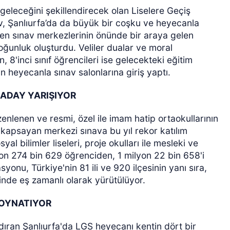
geleceğini şekillendirecek olan Liselere Geçiş
, Şanlıurfa’da da büyük bir coşku ve heyecanla
ren sınav merkezlerinin önünde bir araya gelen
yoğunluk oluşturdu. Veliler dualar ve moral
 8'inci sınıf öğrencileri ise gelecekteki eğitim
n heyecanla sınav salonlarına giriş yaptı.
 ADAY YARIŞIYOR
ÖZEL HABER
zenlenen ve resmi, özel ile imam hatip ortaokullarının
ri kapsayan merkezi sınava bu yıl rekor katılım
yal bilimler liseleri, proje okulları ile mesleki ve
lyon 274 bin 629 öğrenciden, 1 milyon 22 bin 658'i
onu, Türkiye'nin 81 ili ve 920 ilçesinin yanı sıra,
inde eş zamanlı olarak yürütülüyor.
 OYNATIYOR
dıran Şanlıurfa'da LGS heyecanı kentin dört bir