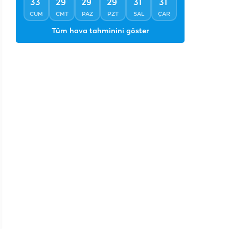
°
°
°
°
°
°
33
29
29
29
31
31
CUM
CMT
PAZ
PZT
SAL
ÇAR
Tüm hava tahminini göster