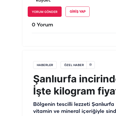
kaydet.
YORUM GÖNDER
GIRIŞ YAP
0 Yorum
HABERLER
ÖZEL HABER
Şanlıurfa incirin
İşte kilogram fiyat
Bölgenin tescilli lezzeti Şanlıurfa 
vitamin ve mineral içeriğiyle sin