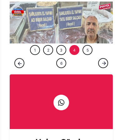
ÖZEL HABE
1
2
3
4
5
ÖZEL HABER
6
Gurbetçi talebi Urfa esnafına sezonu
erken açtırdı! Valizler salça ile doluyor