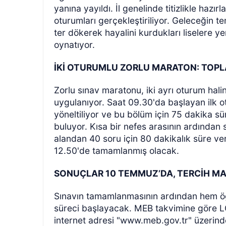
yanına yayıldı. İl genelinde titizlikle haz
oturumları gerçekleştiriliyor. Geleceğin te
ter dökerek hayalini kurdukları liselere y
oynatıyor.
İKİ OTURUMLU ZORLU MARATON: TOPL
Zorlu sınav maratonu, iki ayrı oturum ha
uygulanıyor. Saat 09.30'da başlayan ilk 
yöneltiliyor ve bu bölüm için 75 dakika sü
buluyor. Kısa bir nefes arasının ardından 
alandan 40 soru için 80 dakikalık süre ve
12.50'de tamamlanmış olacak.
SONUÇLAR 10 TEMMUZ’DA, TERCİH 
Sınavın tamamlanmasının ardından hem öğre
süreci başlayacak. MEB takvimine göre L
internet adresi "www.meb.gov.tr" üzerinde