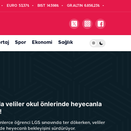
EURO
53,37₺
BIST
14.598₺
GR.ALTIN
6.856,23₺
rtaj
Spor
Ekonomi
Sağlık
da veliler okul önlerinde heyecanla
!
nlerce öğrenci LGS sınavında ter dökerken, veliler
de heyecanlı bekleyişini sürdürüyor.