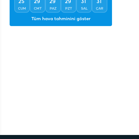
°
°
°
°
°
°
25
29
29
29
31
31
CUM
CMT
PAZ
PZT
SAL
ÇAR
Tüm hava tahminini göster