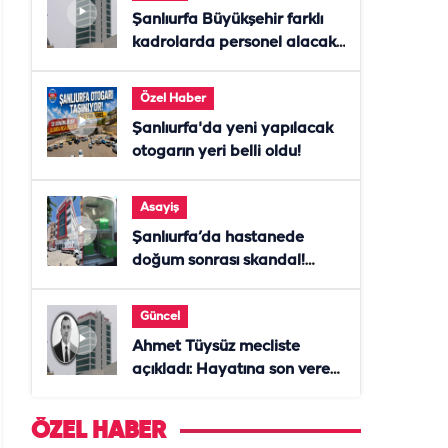
Şanlıurfa Büyükşehir farklı
kadrolarda personel alacak!
Başvurular başladı
Özel Haber
Şanlıurfa'da yeni yapılacak
otogarın yeri belli oldu!
Asayiş
Şanlıurfa’da hastanede
doğum sonrası skandal!
Anne öldü, doktor tutuklandı
Güncel
Ahmet Tüysüz mecliste
açıkladı: Hayatına son veren
daire başkanı "İsteselerdi
ölmezdim" notunu bıraktı
ÖZEL HABER