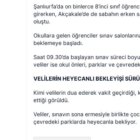
Şanlıurfa’da on binlerce 8’inci sınıf öğre
girerken, Akçakale’de de sabahın erken s
oluştu.
Okullara gelen öğrenciler sınav salonlarına
beklemeye başladı.
Saat 09.30’da başlayan sınav süreci boyun
ÖZEL HABER
veliler ise okul önleri, parklar ve çevrede
VELİLERİN HEYECANLI BEKLEYİŞİ SÜR
Kimi velilerin dua ederek vakit geçirdiği, k
ettiği görüldü.
Veliler, sınavın sona ermesiyle birlikte ço
çevredeki parklarda heyecanla bekliyor.