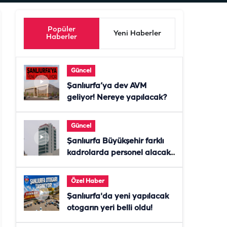
Popüler
Yeni Haberler
Haberler
Güncel
Şanlıurfa’ya dev AVM
geliyor! Nereye yapılacak?
Güncel
Şanlıurfa Büyükşehir farklı
kadrolarda personel alacak!
Başvurular başladı
Özel Haber
Şanlıurfa'da yeni yapılacak
otogarın yeri belli oldu!