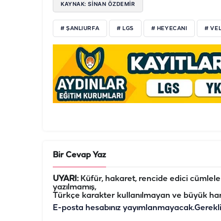
KAYNAK: SİNAN ÖZDEMİR
# ŞANLIURFA
# LGS
# HEYECANI
# VE
Bir Cevap Yaz
UYARI:
Küfür, hakaret, rencide edici cümleler 
yazılmamış,
Türkçe karakter kullanılmayan ve büyük har
E-posta hesabınız yayımlanmayacak.
Gerekl