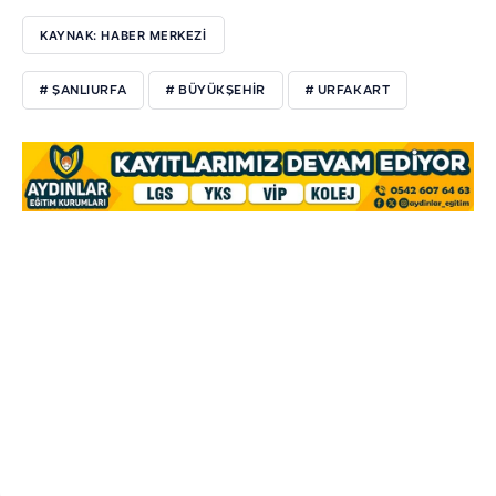
KAYNAK: HABER MERKEZİ
# ŞANLIURFA
# BÜYÜKŞEHIR
# URFAKART