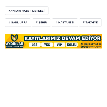
KAYNAK: HABER MERKEZİ
# ŞANLIURFA
# ŞEHİR
# HASTANESİ
# TAKVİYE