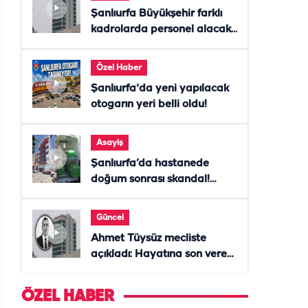
Şanlıurfa Büyükşehir farklı
kadrolarda personel alacak!
Başvurular başladı
Özel Haber
Şanlıurfa'da yeni yapılacak
otogarın yeri belli oldu!
Asayiş
Şanlıurfa’da hastanede
doğum sonrası skandal!
Anne öldü, doktor tutuklandı
Güncel
Ahmet Tüysüz mecliste
açıkladı: Hayatına son veren
daire başkanı "İsteselerdi
ölmezdim" notunu bıraktı
ÖZEL HABER