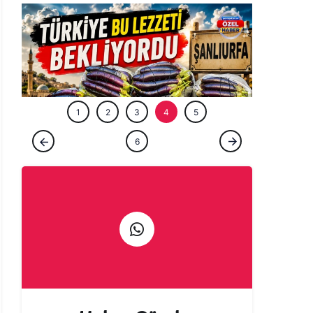
ÖZEL HABE
1
2
3
4
5
ÖZEL HABER
6
Tarladan patlıcan kebabına uzanan lezzet
yolculuğu başladı!