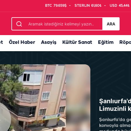
BTC
79.659$
STERLIN
61,60₺
USD
45,44₺
tlarına bir kap su
ARA
et
Özel Haber
Asayiş
Kültür Sanat
Eğitim
Röpo
Şanlıurfa'
Limuzinli 
Şanlıurfa’da ge
konvoyla almas