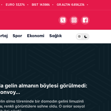
EURO
53,37₺
BIST
14.598₺
GR.ALTIN
6.856,23₺
rtaj
Spor
Ekonomi
Sağlık
da gelin almanın böylesi görülmedi:
konvoy...
lin alma töreninde bir damadın gelini limuzinli
ı, renkli görüntülere sahne oldu. O anlar sosyal