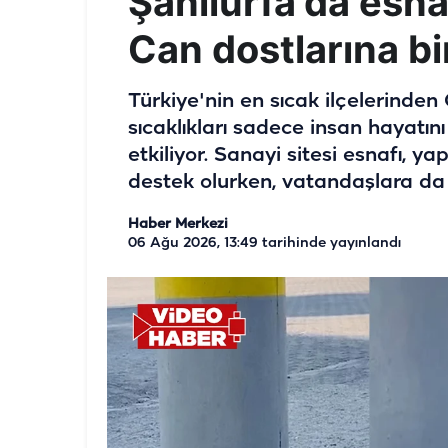
Şanlıurfa'da esna
Can dostlarına bi
Türkiye'nin en sıcak ilçelerinde
sıcaklıkları sadece insan hayatın
etkiliyor. Sanayi sitesi esnafı, y
destek olurken, vatandaşlara da 
Haber Merkezi
06 Ağu 2026, 13:49
tarihinde yayınlandı