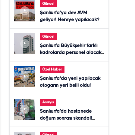
Güncel
Şanlıurfa’ya dev AVM
geliyor! Nereye yapılacak?
Güncel
Şanlıurfa Büyükşehir farklı
kadrolarda personel alacak!
Başvurular başladı
Özel Haber
Şanlıurfa'da yeni yapılacak
otogarın yeri belli oldu!
Asayiş
Şanlıurfa’da hastanede
doğum sonrası skandal!
Anne öldü, doktor tutuklandı