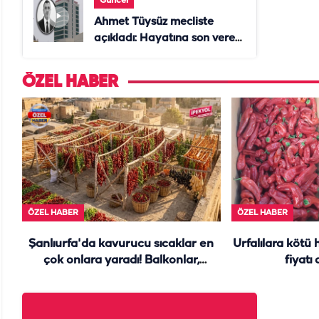
Güncel
Ahmet Tüysüz mecliste
açıkladı: Hayatına son veren
daire başkanı "İsteselerdi
ölmezdim" notunu bıraktı
ÖZEL HABER
ÖZEL HABER
ÖZEL HABER
Şanlıurfa'da kavurucu sıcaklar en
Urfalılara kötü 
çok onlara yaradı! Balkonlar,
fiyatı
damlar yine renk cümbüşü...