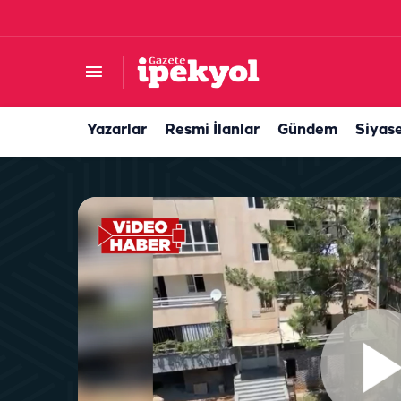
Şanlıurfa'da esnaftan örnek duyarlılık: Can dos
Yazarlar
Resmi İlanlar
Gündem
Siyas