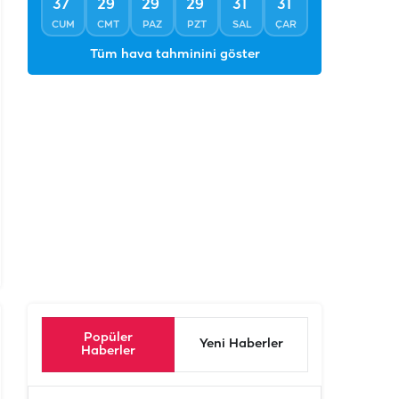
°
°
°
°
°
°
37
29
29
29
31
31
CUM
CMT
PAZ
PZT
SAL
ÇAR
Tüm hava tahminini göster
Popüler
Yeni Haberler
Haberler