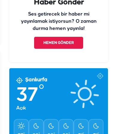
Haber Gönder
Ses getirecek bir haber mi
yayınlamak istiyorsun? O zaman
durma hemen yayınla!
HEMEN GÖNDER
Şanlıurfa
°
37
Açık