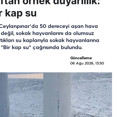
ftan örnek duyarlılık:
r kap su
n Ceylanpınar'da 50 dereceyi aşan hava
ı değil, sokak hayvanlarını da olumsuz
aptıkları su kaplarıyla sokak hayvanlarına
"Bir kap su" çağrısında bulundu.
Güncelleme
06 Ağu 2026, 13:50