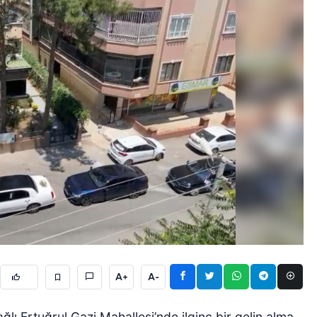
A+
A-
ağlı Ertuğrul Gazi Mahallesi’nde ilginç bir gelin alma