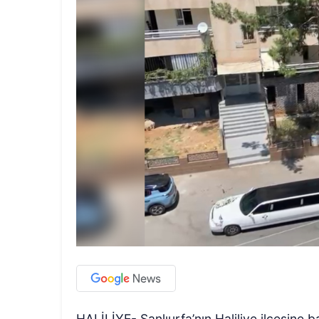
HALİLİYE- Şanlıurfa’nın Haliliye ilçesine b