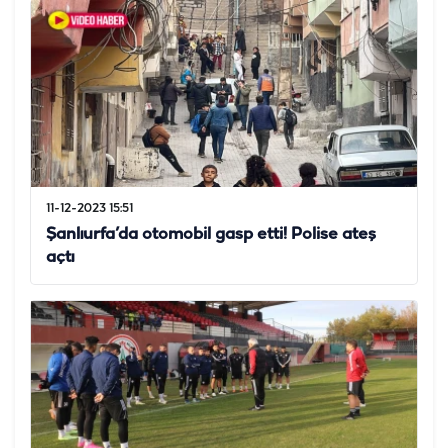
11-12-2023 15:51
Şanlıurfa’da otomobil gasp etti! Polise ateş
açtı