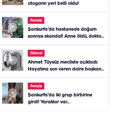
otogarın yeri belli oldu!
Asayiş
Şanlıurfa’da hastanede doğum
sonrası skandal! Anne öldü, doktor
tutuklandı
Güncel
Ahmet Tüysüz mecliste açıkladı:
Hayatına son veren daire başkanı
"İsteselerdi ölmezdim" notunu
bıraktı
Asayiş
Şanlıurfa’da iki grup birbirine
girdi! Yaralılar var...