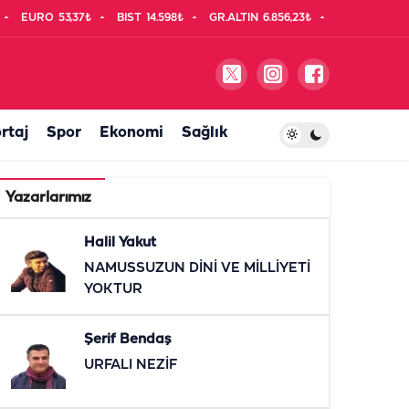
EURO
53,37₺
BIST
14.598₺
GR.ALTIN
6.856,23₺
rtaj
Spor
Ekonomi
Sağlık
Yazarlarımız
Halil Yakut
NAMUSSUZUN DİNİ VE MİLLİYETİ
YOKTUR
Şerif Bendaş
URFALI NEZİF