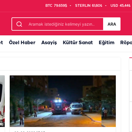
BTC
79.659$
STERLIN
61,60₺
USD
45,44₺
ARA
et
Özel Haber
Asayiş
Kültür Sanat
Eğitim
Röpo