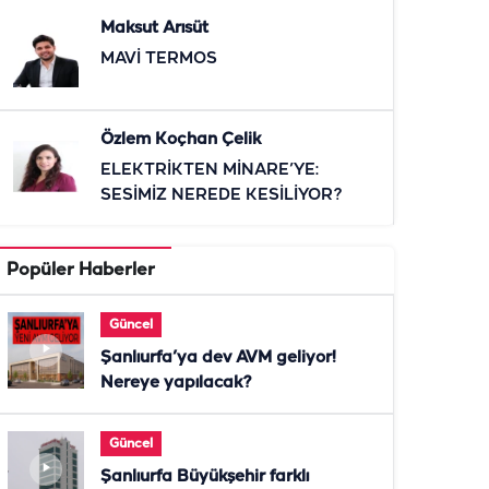
Maksut Arısüt
MAVİ TERMOS
Özlem Koçhan Çelik
ELEKTRİKTEN MİNARE’YE:
SESİMİZ NEREDE KESİLİYOR?
Popüler Haberler
Güncel
Şanlıurfa’ya dev AVM geliyor!
Nereye yapılacak?
Güncel
Şanlıurfa Büyükşehir farklı