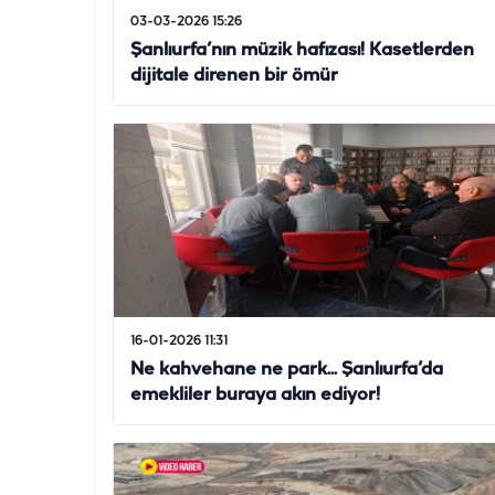
03-03-2026 15:26
Şanlıurfa’nın müzik hafızası! Kasetlerden
dijitale direnen bir ömür
16-01-2026 11:31
Ne kahvehane ne park... Şanlıurfa’da
emekliler buraya akın ediyor!