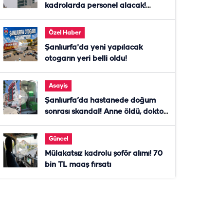
kadrolarda personel alacak!
Başvurular başladı
Özel Haber
Şanlıurfa'da yeni yapılacak
otogarın yeri belli oldu!
Asayiş
Şanlıurfa’da hastanede doğum
sonrası skandal! Anne öldü, doktor
tutuklandı
Güncel
Mülakatsız kadrolu şoför alımı! 70
bin TL maaş fırsatı