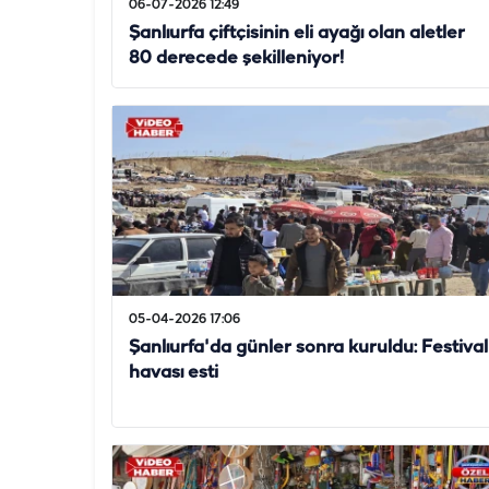
06-07-2026 12:49
Şanlıurfa çiftçisinin eli ayağı olan aletler
80 derecede şekilleniyor!
05-04-2026 17:06
Şanlıurfa'da günler sonra kuruldu: Festival
havası esti