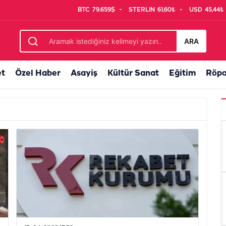
BTC
79.659$
STERLIN
61,60₺
USD
45,44₺
ARA
et
Özel Haber
Asayiş
Kültür Sanat
Eğitim
Röpo