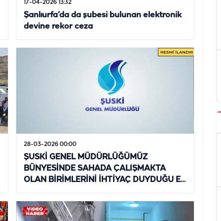
17-04-2026 13:32
Şanlıurfa’da da şubesi bulunan elektronik
devine rekor ceza
28-03-2026 00:00
ŞUSKİ GENEL MÜDÜRLÜĞÜMÜZ
BÜNYESİNDE SAHADA ÇALIŞMAKTA
OLAN BİRİMLERİNİ İHTİYAÇ DUYDUĞU EL
ALETLERİ VE HIRDAVAT MALZEMESİ ALIM
İŞİ