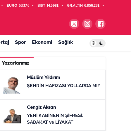
EURO
53,37₺
BIST
14.598₺
GR.ALTIN
6.856,23₺
rtaj
Spor
Ekonomi
Sağlık
Yazarlarımız
Müslüm Yıldırım
ŞEHRİN HAFIZASI YOLLARDA MI?
Cengiz Aksan
YENİ KABİNENİN ŞİFRESİ:
SADAKAT ve LİYAKAT