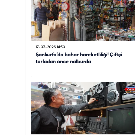
17-03-2026 14:30
Şanlıurfa’da bahar hareketliliği! Çiftçi
tarladan önce nalburda