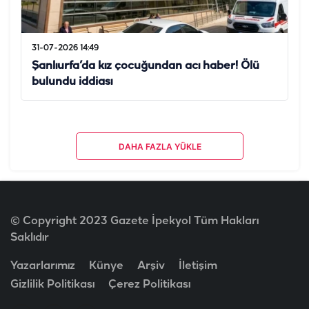
31-07-2026 14:49
Şanlıurfa’da kız çocuğundan acı haber! Ölü
bulundu iddiası
DAHA FAZLA YÜKLE
© Copyright 2023 Gazete İpekyol Tüm Hakları
Saklıdır
Yazarlarımız
Künye
Arşiv
İletişim
Gizlilik Politikası
Çerez Politikası