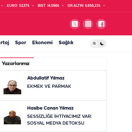
EURO
53,37₺
BIST
14.598₺
GR.ALTIN
6.856,23₺
rtaj
Spor
Ekonomi
Sağlık
Yazarlarımız
Abdullatif Yılmaz
EKMEK VE PARMAK
Hasibe Canan Yılmaz
SESSİZLİĞE İHTİYACIMIZ VAR:
SOSYAL MEDYA DETOKSU