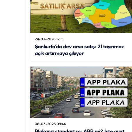
24-03-2026 12:15
Şanlıurfa’da dev arsa satışı: 21 taşınmaz
açık artırmaya çıkıyor
08-03-2026 09:44
Plakanız standart mı, APP mi? İşte ayırt