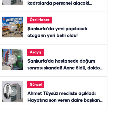
kadrolarda personel alacak!
Başvurular başladı
Özel Haber
Şanlıurfa'da yeni yapılacak
otogarın yeri belli oldu!
Asayiş
Şanlıurfa’da hastanede doğum
sonrası skandal! Anne öldü, doktor
tutuklandı
Güncel
Ahmet Tüysüz mecliste açıkladı:
Hayatına son veren daire başkanı
"İsteselerdi ölmezdim" notunu
bıraktı