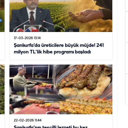
17-03-2026 13:14
Şanlıurfa’da üreticilere büyük müjde! 241
milyon TL’lik hibe programı başladı
22-02-2026 11:44
Şanlıurfa’nın tescilli lezzeti bu kez