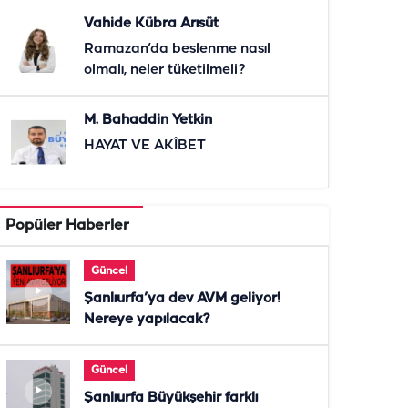
Vahide Kübra Arısüt
Ramazan’da beslenme nasıl
olmalı, neler tüketilmeli?
M. Bahaddin Yetkin
HAYAT VE AKÎBET
Popüler Haberler
Güncel
Şanlıurfa’ya dev AVM geliyor!
Nereye yapılacak?
Güncel
Şanlıurfa Büyükşehir farklı