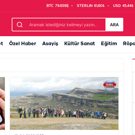
BTC
79.659$
STERLIN
61,60₺
USD
45,44₺
ARA
et
Özel Haber
Asayiş
Kültür Sanat
Eğitim
Röpo