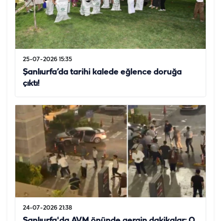
25-07-2026 15:35
Şanlıurfa’da tarihi kalede eğlence doruğa
çıktı!
24-07-2026 21:38
Şanlıurfa'da AVM önünde gergin dakikalar: O