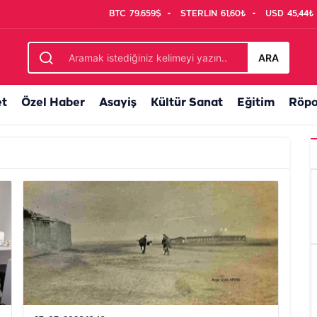
BTC
79.659$
STERLIN
61,60₺
USD
45,44₺
ARA
et
Özel Haber
Asayiş
Kültür Sanat
Eğitim
Röpo