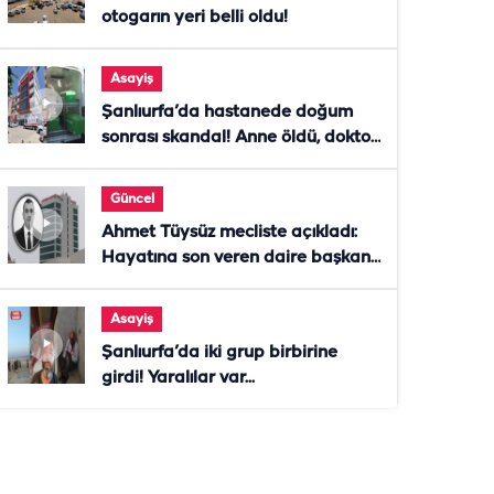
otogarın yeri belli oldu!
Asayiş
Şanlıurfa’da hastanede doğum
sonrası skandal! Anne öldü, doktor
tutuklandı
Güncel
Ahmet Tüysüz mecliste açıkladı:
Hayatına son veren daire başkanı
"İsteselerdi ölmezdim" notunu
bıraktı
Asayiş
Şanlıurfa’da iki grup birbirine
girdi! Yaralılar var...