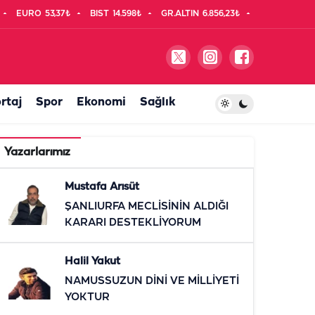
EURO
53,37₺
BIST
14.598₺
GR.ALTIN
6.856,23₺
rtaj
Spor
Ekonomi
Sağlık
Yazarlarımız
Mustafa Arısüt
ŞANLIURFA MECLİSİNİN ALDIĞI
KARARI DESTEKLİYORUM
Halil Yakut
NAMUSSUZUN DİNİ VE MİLLİYETİ
YOKTUR