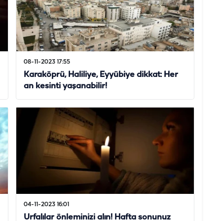
08-11-2023 17:55
Karaköprü, Haliliye, Eyyübiye dikkat: Her
an kesinti yaşanabilir!
04-11-2023 16:01
Urfalılar önleminizi alın! Hafta sonunuz