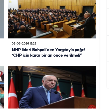
02-06-2026 13:29
MHP lideri Bahçeli’den Yargıtay’a çağrı!
“CHP için karar bir an önce verilmeli”