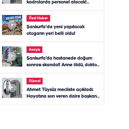
kadrolarda personel alacak!
Başvurular başladı
Özel Haber
Şanlıurfa'da yeni yapılacak
otogarın yeri belli oldu!
Asayiş
Şanlıurfa’da hastanede doğum
sonrası skandal! Anne öldü, doktor
tutuklandı
Güncel
Ahmet Tüysüz mecliste açıkladı:
Hayatına son veren daire başkanı
"İsteselerdi ölmezdim" notunu
bıraktı