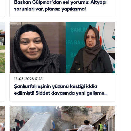
Başkan Gülpınar'dan sel yorumu: Altyapı
sorunları var, plansız yapılaşma!
12-03-2026 17:28
Şanlıurfalı eşinin yüzünü kestiği iddia
edilmişti! Şiddet davasında yeni gelişme…