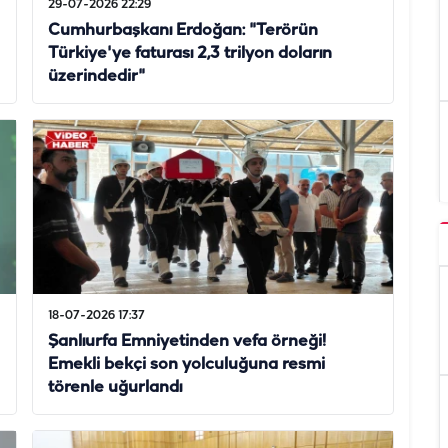
29-07-2026 22:29
Cumhurbaşkanı Erdoğan: "Terörün
Türkiye'ye faturası 2,3 trilyon doların
üzerindedir"
18-07-2026 17:37
Şanlıurfa Emniyetinden vefa örneği!
Emekli bekçi son yolculuğuna resmi
törenle uğurlandı