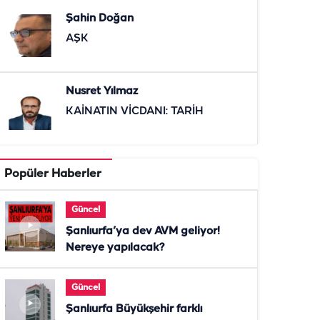
Şahin Doğan
AŞK
Nusret Yılmaz
KAİNATIN VİCDANI: TARİH
Popüler Haberler
Güncel
Şanlıurfa’ya dev AVM geliyor!
Nereye yapılacak?
Güncel
Şanlıurfa Büyükşehir farklı