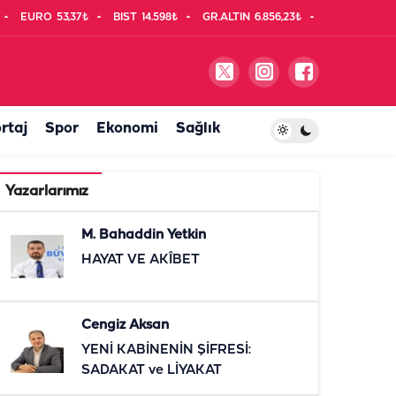
EURO
53,37₺
BIST
14.598₺
GR.ALTIN
6.856,23₺
rtaj
Spor
Ekonomi
Sağlık
Yazarlarımız
M. Bahaddin Yetkin
HAYAT VE AKÎBET
Cengiz Aksan
YENİ KABİNENİN ŞİFRESİ:
SADAKAT ve LİYAKAT