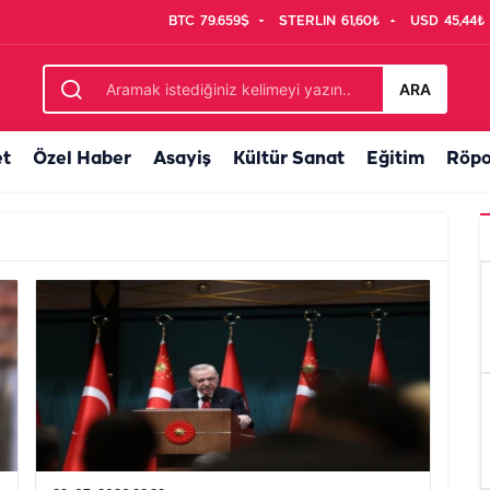
BTC
79.659$
STERLIN
61,60₺
USD
45,44₺
ARA
et
Özel Haber
Asayiş
Kültür Sanat
Eğitim
Röpo