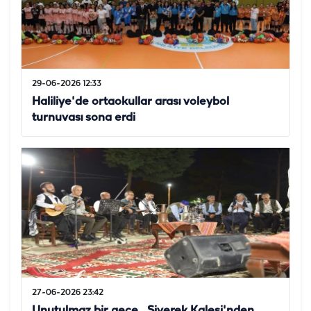
29-06-2026 12:33
Haliliye'de ortaokullar arası voleybol
turnuvası sona erdi
27-06-2026 23:42
Unutulmaz bir gece... Siverek Kalesi'nden