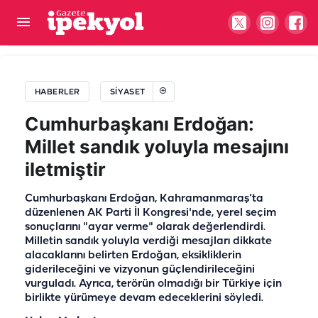
Anahtar Parti Şanlıurfa’da vites yükseltti: Bir
haftada 119 yeni üye!
HABERLER
SIYASET
Cumhurbaşkanı Erdoğan:
Millet sandık yoluyla mesajını
iletmiştir
Cumhurbaşkanı Erdoğan, Kahramanmaraş’ta
düzenlenen AK Parti İl Kongresi'nde, yerel seçim
sonuçlarını "ayar verme" olarak değerlendirdi.
Milletin sandık yoluyla verdiği mesajları dikkate
alacaklarını belirten Erdoğan, eksikliklerin
giderileceğini ve vizyonun güçlendirileceğini
vurguladı. Ayrıca, terörün olmadığı bir Türkiye için
birlikte yürümeye devam edeceklerini söyledi.