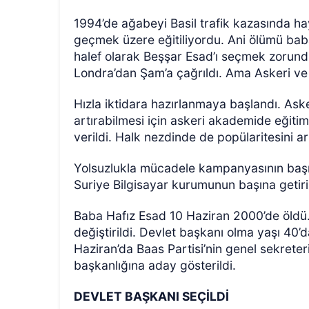
1994’de ağabeyi Basil trafik kazasında hay
geçmek üzere eğitiliyordu. Ani ölümü baba
halef olarak Beşşar Esad’ı seçmek zorunda 
Londra’dan Şam’a çağrıldı. Ama Askeri ve 
Hızla iktidara hazırlanmaya başlandı. As
artırabilmesi için askeri akademide eğitim
verildi. Halk nezdinde de popülaritesini ar
Yolsuzlukla mücadele kampanyasının başı
Suriye Bilgisayar kurumunun başına getiril
Baba Hafız Esad 10 Haziran 2000’de öldü
değiştirildi. Devlet başkanı olma yaşı 40’
Haziran’da Baas Partisi’nin genel sekreteri
başkanlığına aday gösterildi.
DEVLET BAŞKANI SEÇİLDİ