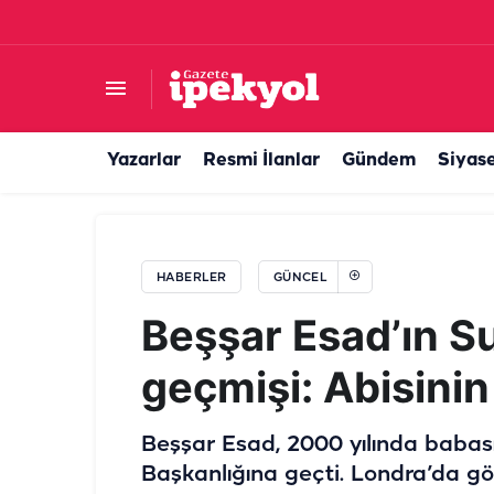
Başkan Gülpınar söz vermişti, Cumhurbaşkanı E
Yazarlar
Resmi İlanlar
Gündem
Siyas
HABERLER
GÜNCEL
Beşşar Esad’ın Su
geçmişi: Abisinin
Beşşar Esad, 2000 yılında babası
Başkanlığına geçti. Londra’da göz