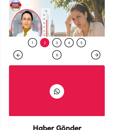
ÖZEL HABE
ÖZEL HABER
Şanlıurfa'da neden herkes bu kadar
sinirli? Arkasındaki sır perdesi aralandı!
1
2
3
4
5
6