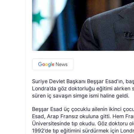
Suriye Devlet Başkanı Beşşar Esad'ın, başk
Londra’da göz doktorluğu eğitimi alırken si
süren iç savaşın simge ismi haline geldi.
Beşşar Esad üç çocuklu ailenin ikinci ço
Esad, Arap Fransız okuluna gitti. Hem Fr
Üniversitesinde tıp okudu. Göz doktoru o
1992’de tıp eğitimini sürdürmek için Londra