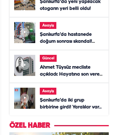
Şanlıurfa'da yeni yapılacak
otogarın yeri belli oldu!
Asayiş
Şanlıurfa’da hastanede
doğum sonrası skandal!
Anne öldü, doktor tutuklandı
Güncel
Ahmet Tüysüz mecliste
açıkladı: Hayatına son veren
daire başkanı "İsteselerdi
ölmezdim" notunu bıraktı
Asayiş
Şanlıurfa’da iki grup
birbirine girdi! Yaralılar var...
ÖZEL HABER