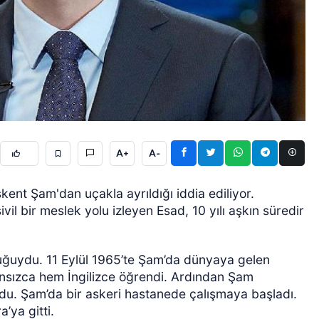
ÖZEL HABER
A+
A-
ent Şam'dan uçakla ayrıldığı iddia ediliyor.
vil bir meslek yolu izleyen Esad, 10 yılı aşkın süredir
cuğuydu. 11 Eylül 1965’te Şam’da dünyaya gelen
ansızca hem İngilizce öğrendi. Ardından Şam
ldu. Şam’da bir askeri hastanede çalışmaya başladı.
’ya gitti.