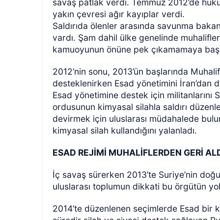
savaş patlak verdi. Temmuz 2012’de hükü
yakın çevresi ağır kayıplar verdi.
Saldırıda ölenler arasında savunma bakanı
vardı. Şam dahil ülke genelinde muhalifler
kamuoyunun önüne pek çıkamamaya başl
2012’nin sonu, 2013’ün başlarında Muhalif
desteklenirken Esad yönetimini İran’dan d
Esad yönetimine destek için militanlarını
ordusunun kimyasal silahla saldırı düzenl
devirmek için uluslarası müdahalede bulun
kimyasal silah kullandığını yalanladı.
ESAD REJİMİ MUHALİFLERDEN GERİ AL
İç savaş sürerken 2013’te Suriye’nin doğu
uluslarası toplumun dikkati bu örgütün yo
2014’te düzenlenen seçimlerde Esad bir k