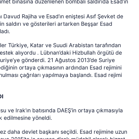
met binasına düzenlenen bombalı saldırıda Esad’ın
 Davud Rajiha ve Esad’ın eniştesi Asıf Şevket de
in saldırı ve gösterileri artarken Beşşar Esad
adı.
ler Türkiye, Katar ve Suudi Arabistan tarafından
estek alıyordu . Lübnan’daki Hizbullah örgütü de
 Suriye’ye gönderdi. 21 Ağustos 2013’de Suriye
ediğinin ortaya çıkmasının ardından Esad rejimini
ulması çağrıları yapılmaya başlandı. Esad rejimi
DI
su ve Irak’ın batısında DAEŞ’in ortaya çıkmasıyla
k edilmesine yöneldi.
ez daha devlet başkanı seçildi. Esad rejimine uzun