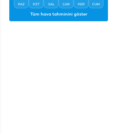
°
38
Açık
°
°
°
°
°
°
38
29
30
30
30
30
PAZ
PZT
SAL
ÇAR
PER
CUM
Tüm hava tahminini göster