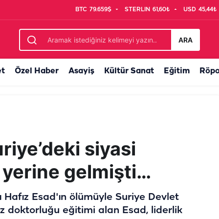
BTC
79.659$
STERLIN
61,60₺
USD
45,44₺
rdoğan imzaladı! Urfalıların hayali gerçek oluyor
ARA
et
Özel Haber
Asayiş
Kültür Sanat
Eğitim
Röpo
riye’deki siyasi
 yerine gelmişti…
 Hafız Esad'ın ölümüyle Suriye Devlet
 doktorluğu eğitimi alan Esad, liderlik