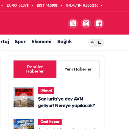
EURO
53,37₺
BIST
14.598₺
GR.ALTIN
6.856,23₺
rtaj
Spor
Ekonomi
Sağlık
Popüler
Yeni Haberler
Haberler
Güncel
Şanlıurfa’ya dev AVM
geliyor! Nereye yapılacak?
Özel Haber