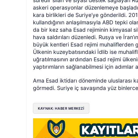
süredir silah ve siyasi destek sağlayan R
askeri operasyonlar düzenlemeye başladı. 
kara birlikleri de Suriye’ye gönderildi. 201
kullandığının anlaşılmasıyla ABD tepki ol
da bir kez saha Esad rejiminin kimyasal si
hava saldırıları düzenledi. Rusya ve İra
büyük kentleri Esad rejimi muhaliflerden ge
Ülkenin kuzeybatısındaki İdlib ise muhalifl
uğratılmasının ardından Esad rejimi ülkeni
yaptırımların sağlanabilmesi için adımlar at
Ama Esad iktidarı döneminde uluslarası ka
görmedi. Suriye iç savaşında yüz binlerce 
KAYNAK: HABER MERKEZI