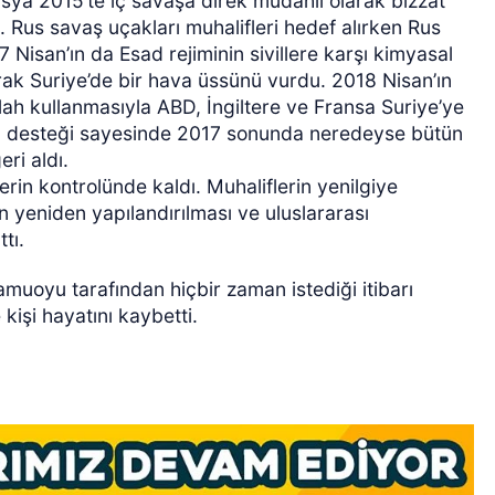
usya 2015’te iç savaşa direk müdahil olarak bizzat
Rus savaş uçakları muhalifleri hedef alırken Rus
7 Nisan’ın da Esad rejiminin sivillere karşı kimyasal
arak Suriye’de bir hava üssünü vurdu. 2018 Nisan’ın
lah kullanmasıyla ABD, İngiltere ve Fransa Suriye’ye
n’ın desteği sayesinde 2017 sonunda neredeyse bütün
ri aldı.
erin kontrolünde kaldı. Muhaliflerin yenilgiye
n yeniden yapılandırılması ve uluslararası
tı.
muoyu tarafından hiçbir zaman istediği itibarı
kişi hayatını kaybetti.