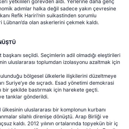
ri yetkilileri görevden aldı. Yerlerine daha genç
onomik adımlar halka değil sadece yakın çevresine
anı Refik Hariri’nin suikastinden sorumlu
i Lübnan’da olan askerlerini çekmek kaldı.
ÖNÜŞTÜ
aşkanı seçildi. Seçimlerin adil olmadığı eleştirileri
sinin uluslararası toplumdan izolasyonu azaltmak için
ulunduğu bölgesel ülkelerle ilişkilerini düzeltmeye
rı Suriye’ye de sıçradı. Esad yönetimi demokrasi
ı bir şekilde bastırmak için harekete geçti.
ve tanklar gönderildi.
 ülkesinin uluslararası bir komplonun kurbanı
malar silahlı direnişe dönüştü. Arap Birliği ve
uçsuz kaldı. 2012 yılının ortalarında topyekün bir iç