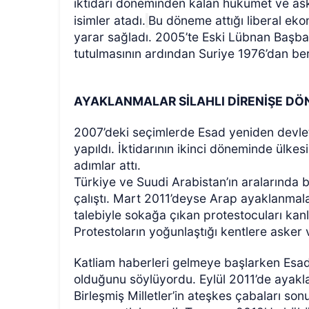
iktidarı döneminden kalan hükümet ve aske
isimler atadı.
Bu döneme attığı liberal ek
yarar sağladı. 2005’te Eski Lübnan Başbak
tutulmasının ardından Suriye 1976’dan ber
AYAKLANMALAR SİLAHLI DİRENİŞE D
2007’deki seçimlerde Esad yeniden devlet b
yapıldı. İktidarının ikinci döneminde ülke
adımlar attı.
Türkiye ve Suudi Arabistan’ın aralarında b
çalıştı. Mart 2011’deyse Arap ayaklanmala
talebiyle sokağa çıkan protestocuları kanl
Protestoların yoğunlaştığı kentlere asker 
Katliam haberleri gelmeye başlarken Esad
olduğunu söylüyordu. Eylül 2011’de ayaklan
Birleşmiş Milletler’in ateşkes çabaları son