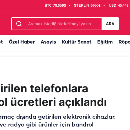
BTC
79.659$
STERLIN
61,60₺
USD
45,44₺
eyip geçmeyin
ARA
et
Özel Haber
Asayiş
Kültür Sanat
Eğitim
Röpo
irilen telefonlara
 ücretleri açıklandı
 amaç dışında getirilen elektronik cihazlar,
 ve radyo gibi ürünler için bandrol