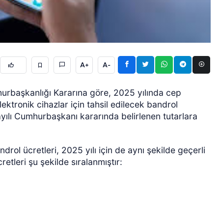
A+
A-
rbaşkanlığı Kararına göre, 2025 yılında cep
ÖZEL HABER
lektronik cihazlar için tahsil edilecek bandrol
sayılı Cumhurbaşkanı kararında belirlenen tutarlara
drol ücretleri, 2025 yılı için de aynı şekilde geçerli
retleri şu şekilde sıralanmıştır: