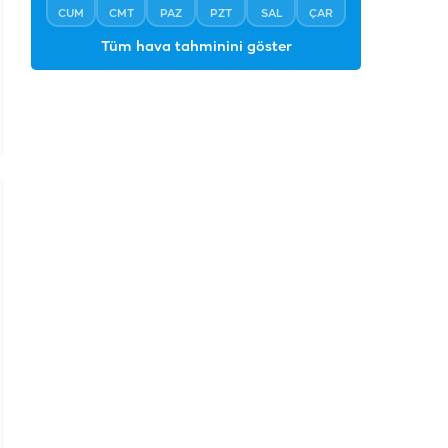
CUM
CMT
PAZ
PZT
SAL
ÇAR
Tüm hava tahminini göster