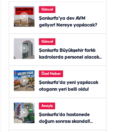
Güncel
Şanlıurfa’ya dev AVM
geliyor! Nereye yapılacak?
Güncel
Şanlıurfa Büyükşehir farklı
kadrolarda personel alacak!
Başvurular başladı
Özel Haber
Şanlıurfa'da yeni yapılacak
otogarın yeri belli oldu!
Asayiş
Şanlıurfa’da hastanede
doğum sonrası skandal!
Anne öldü, doktor tutuklandı