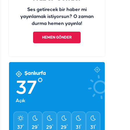
Ses getirecek bir haber mi
yayınlamak istiyorsun? O zaman
durma hemen yayınla!
HEMEN GÖNDER
Şanlıurfa
°
37
Açık
°
°
°
°
°
°
37
29
29
29
31
31