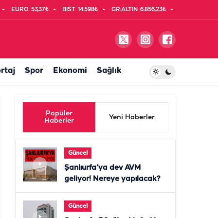
EURO
53,37₺
BIST
14.598₺
GR.ALTIN
6.856,23₺
rtaj
Spor
Ekonomi
Sağlık
Popüler
Yeni Haberler
Haberler
Güncel
Şanlıurfa’ya dev AVM
geliyor! Nereye yapılacak?
Güncel