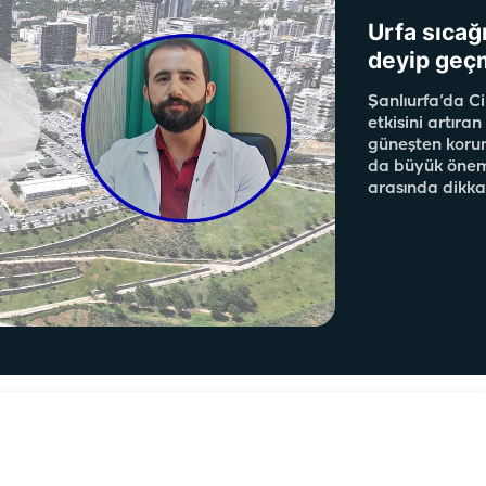
Urfa sıcağı
deyip geç
Şanlıurfa’da C
etkisini artıra
güneşten korunm
da büyük önem t
arasında dikkat