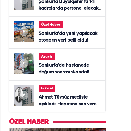
Şanlıurfa Büyükşehir farklı
kadrolarda personel alacak!
Başvurular başladı
Özel Haber
Şanlıurfa'da yeni yapılacak
otogarın yeri belli oldu!
Asayiş
Şanlıurfa’da hastanede
doğum sonrası skandal!
Anne öldü, doktor tutuklandı
Güncel
Ahmet Tüysüz mecliste
açıkladı: Hayatına son veren
daire başkanı "İsteselerdi
ölmezdim" notunu bıraktı
ÖZEL HABER