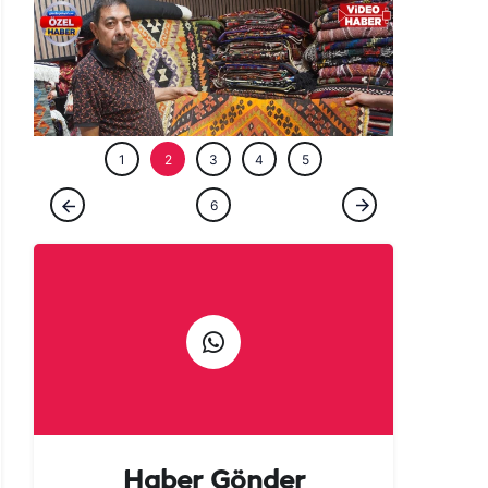
ÖZEL HABE
1
2
3
4
5
ÖZEL HABER
6
Şanlıurfa’da yarım asırlık ustadan gelenek
çağrısı: El emeği yaşasın
Haber Gönder