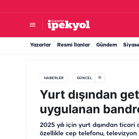
Urfa sıcağı cildi tehdit ediyor! Güneş lekesi d
Yazarlar
Resmi İlanlar
Gündem
Siyas
HABERLER
GÜNCEL
Yurt dışından get
uygulanan bandrol
2025 yılı için yurt dışından ticari
özellikle cep telefonu, televizyon