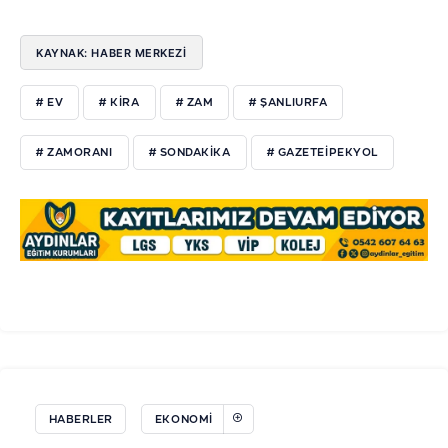
KAYNAK: HABER MERKEZI
# EV
# KIRA
# ZAM
# ŞANLIURFA
# ZAMORANI
# SONDAKIKA
# GAZETEIPEKYOL
HABERLER
EKONOMI