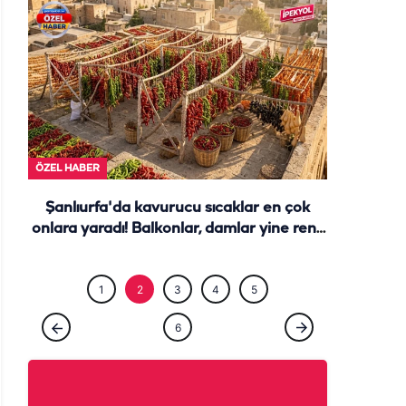
ÖZEL HABE
ÖZEL HABER
Şanlıurfa'da kavurucu sıcaklar en çok
onlara yaradı! Balkonlar, damlar yine renk
cümbüşü...
1
2
3
4
5
6