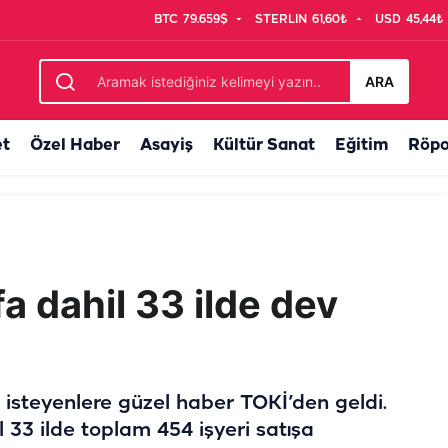
BTC
79.659$
STERLIN
61,60₺
USD
45,44₺
ih desteği
ARA
et
Özel Haber
Asayiş
Kültür Sanat
Eğitim
Röpo
a dahil 33 ilde dev
 isteyenlere güzel haber TOKİ’den geldi.
l 33 ilde toplam 454 işyeri satışa