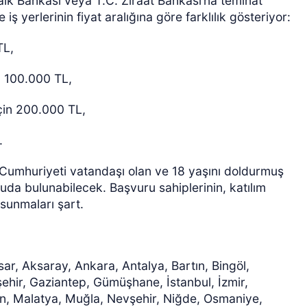
Halk Bankası veya T.C. Ziraat Bankası’na teminat
iş yerlerinin fiyat aralığına göre farklılık gösteriyor:
TL,
n 100.000 TL,
çin 200.000 TL,
.
ye Cumhuriyeti vatandaşı olan ve 18 yaşını doldurmuş
uruda bulunabilecek. Başvuru sahiplerinin, katılım
 sunmaları şart.
sar, Aksaray, Ankara, Antalya, Bartın, Bingöl,
ehir, Gaziantep, Gümüşhane, İstanbul, İzmir,
din, Malatya, Muğla, Nevşehir, Niğde, Osmaniye,