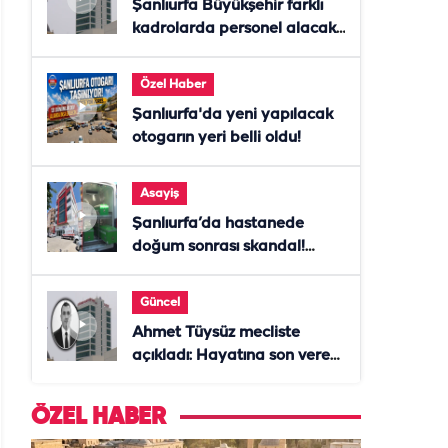
Şanlıurfa Büyükşehir farklı
kadrolarda personel alacak!
Başvurular başladı
Özel Haber
Şanlıurfa'da yeni yapılacak
otogarın yeri belli oldu!
Asayiş
Şanlıurfa’da hastanede
doğum sonrası skandal!
Anne öldü, doktor tutuklandı
Güncel
Ahmet Tüysüz mecliste
açıkladı: Hayatına son veren
daire başkanı "İsteselerdi
ölmezdim" notunu bıraktı
ÖZEL HABER