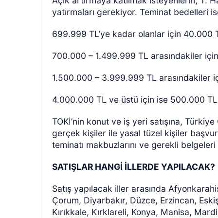
Açık artırmaya katılmak isteyenlerin, T. 
yatırmaları gerekiyor. Teminat bedelleri ise 
699.999 TL’ye kadar olanlar için 40.000 
700.000 – 1.499.999 TL arasındakiler içi
1.500.000 – 3.999.999 TL arasındakiler i
4.000.000 TL ve üstü için ise 500.000 TL
TOKİ’nin konut ve iş yeri satışına, Türki
gerçek kişiler ile yasal tüzel kişiler başv
teminatı makbuzlarını ve gerekli belgeleri
SATIŞLAR HANGİ İLLERDE YAPILACAK?
Satış yapılacak iller arasında Afyonkarahi
Çorum, Diyarbakır, Düzce, Erzincan, Eskiş
Kırıkkale, Kırklareli, Konya, Manisa, Mar