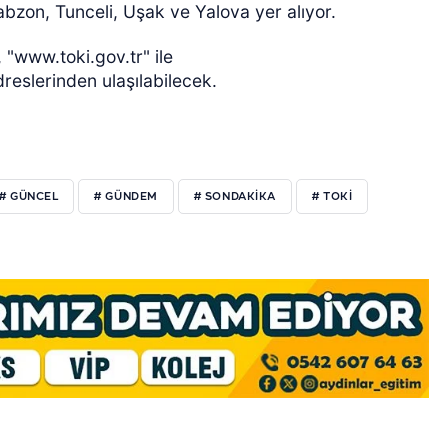
bzon, Tunceli, Uşak ve Yalova yer alıyor.
 "www.toki.gov.tr" ile
eslerinden ulaşılabilecek.
# GÜNCEL
# GÜNDEM
# SONDAKIKA
# TOKİ