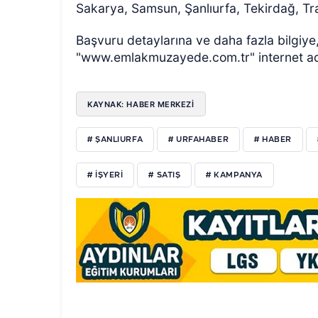
Sakarya, Samsun, Şanlıurfa, Tekirdağ, Tra
Başvuru detaylarına ve daha fazla bilgiye,
"www.emlakmuzayede.com.tr" internet adr
KAYNAK: HABER MERKEZİ
# ŞANLIURFA
# URFAHABER
# HABER
# IŞYERI
# SATIŞ
# KAMPANYA