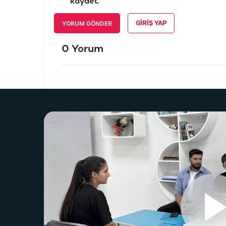
kaydet.
YORUM GÖNDER
GIRIŞ YAP
0 Yorum