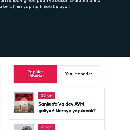
man rehberliğinde puan ve başarı sıralamalarına
 tercihleri yapma fırsatı buluyor.
Popüler
Yeni Haberler
Haberler
Güncel
Şanlıurfa’ya dev AVM
geliyor! Nereye yapılacak?
Güncel