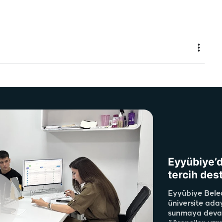
Eyyübiye’d
tercih des
Eyyübiye Beled
üniversite aday
sunmaya devam 