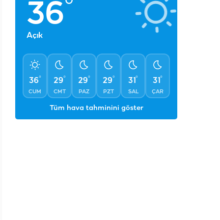
°
36
Açık
°
°
°
°
°
°
36
29
29
29
31
31
CUM
CMT
PAZ
PZT
SAL
ÇAR
Tüm hava tahminini göster