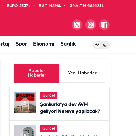
EURO
53,37₺
BIST
14.598₺
GR.ALTIN
6.856,23₺
rtaj
Spor
Ekonomi
Sağlık
Popüler
Yeni Haberler
Haberler
Güncel
Şanlıurfa’ya dev AVM
geliyor! Nereye yapılacak?
Güncel