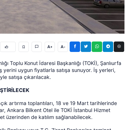
A+
A-
ÖZEL HABER
nlığı Toplu Konut İdaresi Başkanlığı (TOKİ), Şanlıurfa
yerini uygun fiyatlarla satışa sunuyor. İş yerleri,
le satışa çıkarılacak.
EŞTİRİLECEK
k artırma toplantıları, 18 ve 19 Mart tarihlerinde
ar, Ankara Bilkent Otel ile TOKİ İstanbul Hizmet
rnet üzerinden de katılım sağlanabilecek.