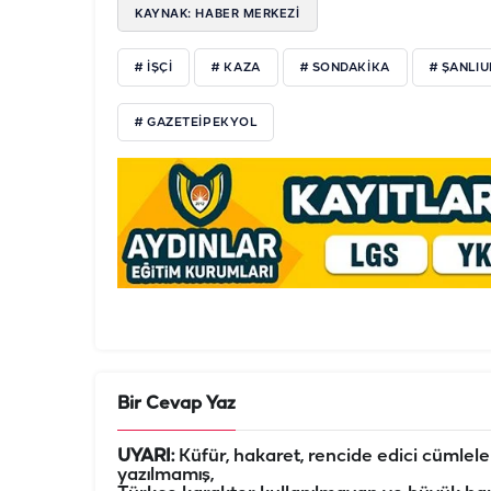
KAYNAK: HABER MERKEZI
# IŞÇI
# KAZA
# SONDAKIKA
# ŞANLI
# GAZETEIPEKYOL
Bir Cevap Yaz
UYARI:
Küfür, hakaret, rencide edici cümleler 
yazılmamış,