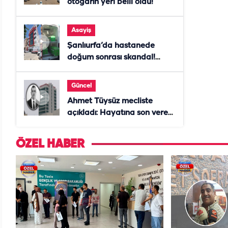
otogarın yeri belli oldu!
Asayiş
Şanlıurfa’da hastanede
doğum sonrası skandal!
Anne öldü, doktor tutuklandı
Güncel
Ahmet Tüysüz mecliste
açıkladı: Hayatına son veren
daire başkanı "İsteselerdi
ölmezdim" notunu bıraktı
ÖZEL HABER