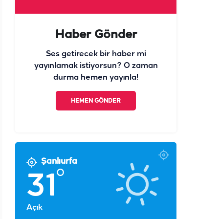
Haber Gönder
Ses getirecek bir haber mi
yayınlamak istiyorsun? O zaman
durma hemen yayınla!
HEMEN GÖNDER
Şanlıurfa
°
31
Açık