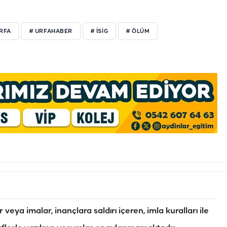
URFA
# URFAHABER
# ISIG
# ÖLÜM
veya imalar, inançlara saldırı içeren, imla kuralları ile