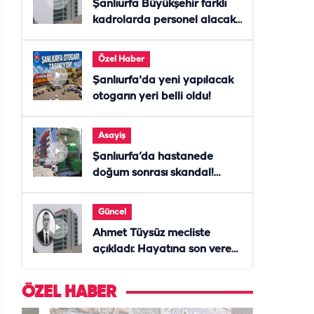
Şanlıurfa Büyükşehir farklı
kadrolarda personel alacak!
Başvurular başladı
Özel Haber
Şanlıurfa'da yeni yapılacak
otogarın yeri belli oldu!
Asayiş
Şanlıurfa’da hastanede
doğum sonrası skandal!
Anne öldü, doktor tutuklandı
Güncel
Ahmet Tüysüz mecliste
açıkladı: Hayatına son veren
daire başkanı "İsteselerdi
ölmezdim" notunu bıraktı
ÖZEL HABER