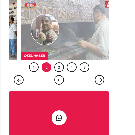
ÖZEL HABE
1
2
3
4
5
ÖZEL HABER
6
Şanlıurfa'da bir ömür ocağın başında:
Çıraklığını yapmadığın işin ustalığını
yapamazsın