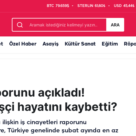
BTC
79.659$
STERLIN
61,60₺
USD
45,44₺
ARA
et
Özel Haber
Asayiş
Kültür Sanat
Eğitim
Röpo
porunu açıkladı!
şçi hayatını kaybetti?
 ilişkin iş cinayetleri raporunu
e, Türkiye genelinde şubat ayında en az