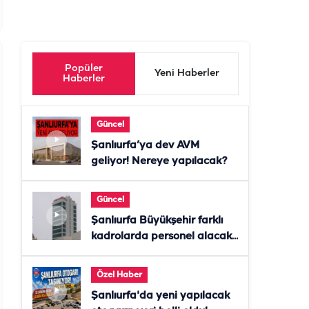
Popüler
Yeni Haberler
Haberler
Güncel
Şanlıurfa’ya dev AVM
geliyor! Nereye yapılacak?
Güncel
Şanlıurfa Büyükşehir farklı
kadrolarda personel alacak!
Başvurular başladı
Özel Haber
Şanlıurfa'da yeni yapılacak