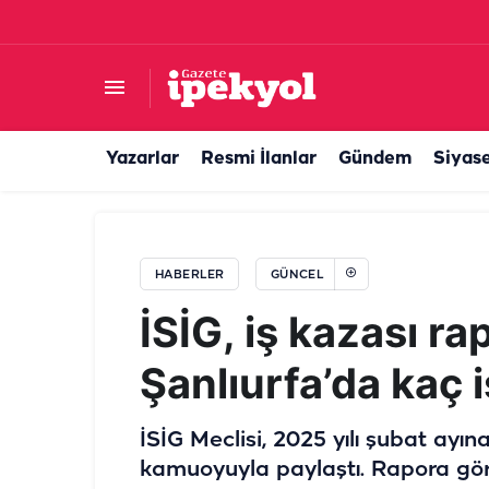
Karaköprü yeni tesislerle şekilleniyor
Yazarlar
Resmi İlanlar
Gündem
Siyas
HABERLER
GÜNCEL
İSİG, iş kazası ra
Şanlıurfa’da kaç i
İSİG Meclisi, 2025 yılı şubat ayına
kamuoyuyla paylaştı. Rapora gör