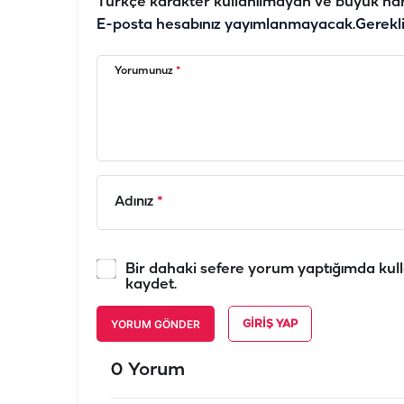
Türkçe karakter kullanılmayan ve büyük har
E-posta hesabınız yayımlanmayacak.
Gerekl
Yorumunuz
*
Adınız
*
Bir dahaki sefere yorum yaptığımda kull
kaydet.
YORUM GÖNDER
GIRIŞ YAP
0 Yorum