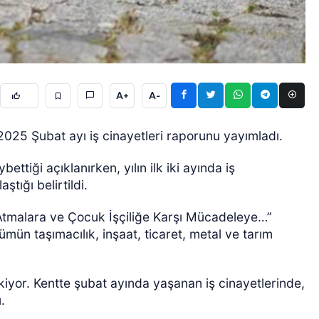
A+
A-
GÜNCEL
) 2025 Şubat ayı iş cinayetleri raporunu yayımladı.
ettiği açıklanırken, yılın ilk iki ayında iş
ştığı belirtildi.
 Atmalara ve Çocuk İşçiliğe Karşı Mücadeleye…”
ümün taşımacılık, inşaat, ticaret, metal ve tarım
kiyor. Kentte şubat ayında yaşanan iş cinayetlerinde,
ü.