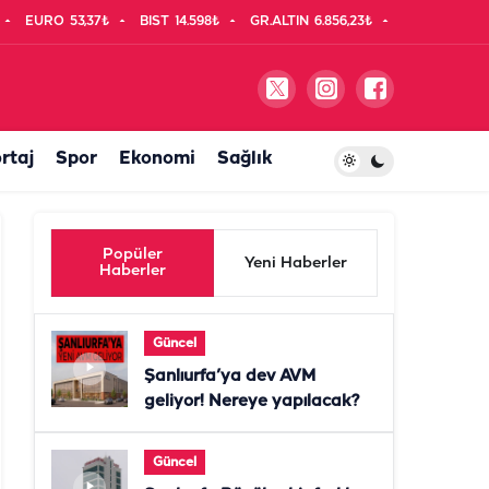
EURO
53,37₺
BIST
14.598₺
GR.ALTIN
6.856,23₺
rtaj
Spor
Ekonomi
Sağlık
Popüler
Yeni Haberler
Haberler
Güncel
Şanlıurfa’ya dev AVM
geliyor! Nereye yapılacak?
Güncel