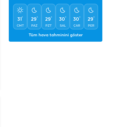
°
°
°
°
°
°
31
29
29
30
30
29
CMT
PAZ
PZT
SAL
ÇAR
PER
Tüm hava tahminini göster