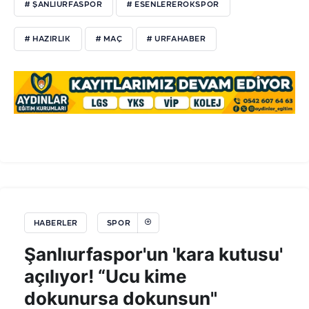
# ŞANLIURFASPOR
# ESENLEREROKSPOR
# HAZIRLIK
# MAÇ
# URFAHABER
HABERLER
SPOR
Şanlıurfaspor'un 'kara kutusu'
açılıyor! “Ucu kime
dokunursa dokunsun"