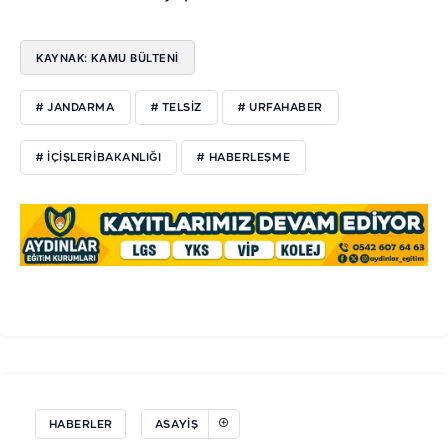
KAYNAK: KAMU BÜLTENI
# JANDARMA
# TELSIZ
# URFAHABER
# IÇIŞLERIBAKANLIĞI
# HABERLEŞME
HABERLER
ASAYIŞ