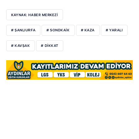
KAYNAK: HABER MERKEZİ
# ŞANLIURFA
# SONDKAIK
# KAZA
# YARALI
# KAVŞAK
# DIKKAT