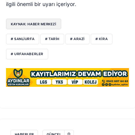
ilgili önemli bir uyarı içeriyor.
KAYNAK: HABER MERKEZİ
# SANLIURFA
# TARIH
# ARAZI
# KIRA
# URFAHABERLER
HABERLER
GÜNCEL