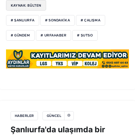
KAYNAK: BÜLTEN
# ŞANLIURFA
# SONDAKIKA
# ÇALIŞMA
# GÜNDEM
# URFAHABER
# ŞUTSO
HABERLER
GÜNCEL
Şanlıurfa'da ulaşımda bir