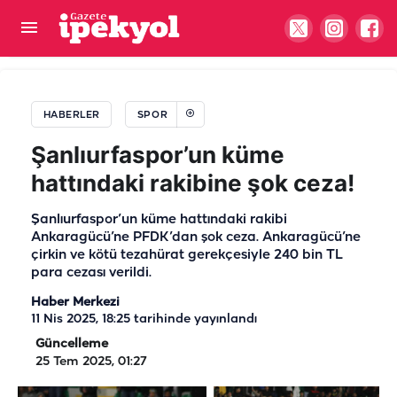
Şanlıurfaspor eski kaptanını yeniden renklerine
bağladı
HABERLER
SPOR
Şanlıurfaspor’un küme
hattındaki rakibine şok ceza!
Şanlıurfaspor’un küme hattındaki rakibi
Ankaragücü’ne PFDK’dan şok ceza. Ankaragücü’ne
çirkin ve kötü tezahürat gerekçesiyle 240 bin TL
para cezası verildi.
Haber Merkezi
11 Nis 2025, 18:25
tarihinde yayınlandı
Güncelleme
25 Tem 2025, 01:27