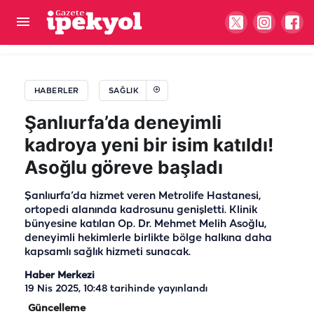
Şanlıurfa’da ilk kez uygulandı! Böbrek kaybı riski
taşıyan hasta kurtarıldı
HABERLER
SAĞLIK
Şanlıurfa’da deneyimli
kadroya yeni bir isim katıldı!
Asoğlu göreve başladı
Şanlıurfa’da hizmet veren Metrolife Hastanesi,
ortopedi alanında kadrosunu genişletti. Klinik
bünyesine katılan Op. Dr. Mehmet Melih Asoğlu,
deneyimli hekimlerle birlikte bölge halkına daha
kapsamlı sağlık hizmeti sunacak.
Haber Merkezi
19 Nis 2025, 10:48
tarihinde yayınlandı
Güncelleme