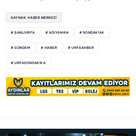
KAYNAK: HABER MERKEZI
# ŞANLIURFA
# ADIYAMAN
# SONDAKIAK
# GÜNDEM
# HABER
# URFAAHBER
# URFASONDAKIKA