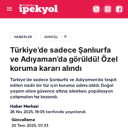
33 gün boyunca bu işi yapacaklara 110 bin TL
ödeme
HABERLER
GÜNCEL
Türkiye’de sadece Şanlıurfa
ve Adıyaman’da görüldü! Özel
koruma kararı alındı
Türkiye'de sadece Şanlıurfa ve Adıyaman’da tespit
edilen nadir bir tür için koruma adımı atıldı. Doğal
yaşam alanı güvence altına alınırken, popülasyon
çalışmaları hız kazandı.
Haber Merkezi
26 Nis 2025, 19:05
tarihinde yayınlandı
Güncelleme
25 Tem 2025, 07:33