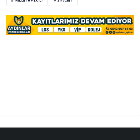
# MILLETRVEKILI
# SIYASET