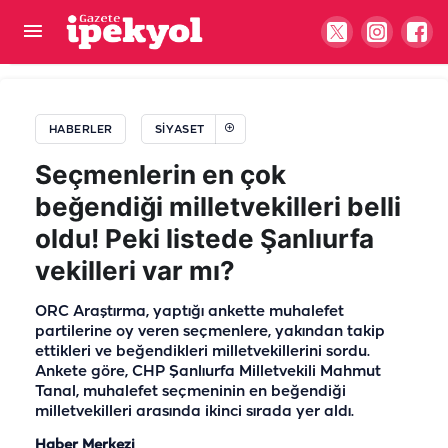
Fakıbaba Şanlıurfa’ya geri mi dönüyor? İYİ
Parti’den alevlendiren açıklama!
HABERLER
SIYASET
Seçmenlerin en çok
beğendiği milletvekilleri belli
oldu! Peki listede Şanlıurfa
vekilleri var mı?
ORC Araştırma, yaptığı ankette muhalefet
partilerine oy veren seçmenlere, yakından takip
ettikleri ve beğendikleri milletvekillerini sordu.
Ankete göre, CHP Şanlıurfa Milletvekili Mahmut
Tanal, muhalefet seçmeninin en beğendiği
milletvekilleri arasında ikinci sırada yer aldı.
Haber Merkezi