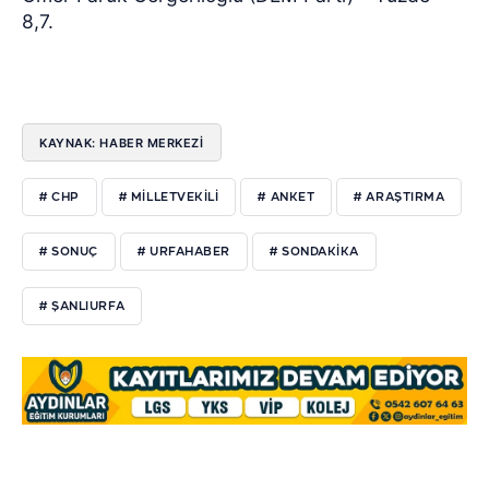
8,7.
KAYNAK: HABER MERKEZI
# CHP
# MİLLETVEKİLİ
# ANKET
# ARAŞTIRMA
# SONUÇ
# URFAHABER
# SONDAKİKA
# ŞANLIURFA