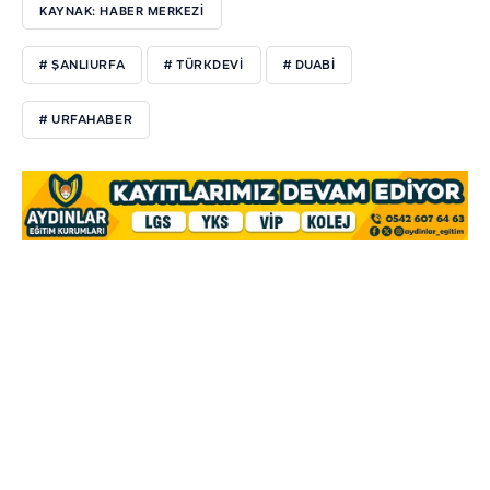
KAYNAK: HABER MERKEZİ
# ŞANLIURFA
# TÜRKDEVİ
# DUABİ
# URFAHABER