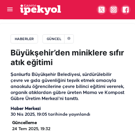
Hakim ve savcılar için HSK kararı: 333 kişiye ceza,
84 kişiye ihraç
HABERLER
GÜNCEL
Büyükşehir’den miniklere sıfır
atık eğitimi
Şanlıurfa Büyükşehir Belediyesi, sürdürülebilir
çevre ve gıda güvenliğini teşvik etmek amacıyla
anaokulu öğrencilerine çevre bilinci eğitimi vererek,
organik atıklardan gübre üreten Mama ve Kompost
Gübre Üretim Merkezi'ni tanıttı.
Haber Merkezi
30 Nis 2025, 19:05
tarihinde yayınlandı
Güncelleme
24 Tem 2025, 19:32