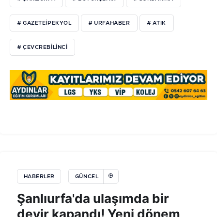
# GAZETEIPEKYOL
# URFAHABER
# ATIK
# ÇEVCREBILINCI
HABERLER
GÜNCEL
Şanlıurfa'da ulaşımda bir
devir kapandı! Yeni dönem