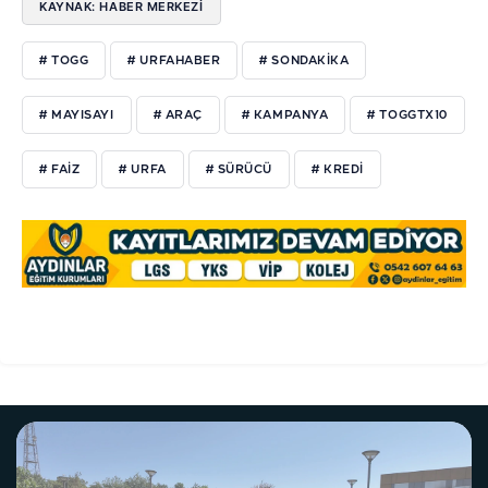
KAYNAK: HABER MERKEZI
# TOGG
# URFAHABER
# SONDAKİKA
# MAYISAYI
# ARAÇ
# KAMPANYA
# TOGGTX10
# FAİZ
# URFA
# SÜRÜCÜ
# KREDİ