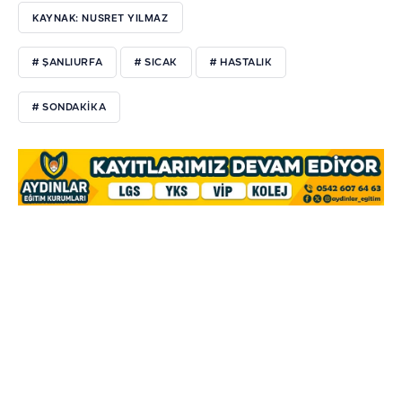
KAYNAK: NUSRET YILMAZ
# ŞANLIURFA
# SICAK
# HASTALIK
# SONDAKIKA