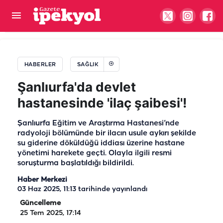
Şanlıurfa’da hayatı felç eden sıcaklara karşı uyarı
HABERLER
SAĞLIK
Şanlıurfa'da devlet
hastanesinde 'ilaç şaibesi'!
Şanlıurfa Eğitim ve Araştırma Hastanesi’nde
radyoloji bölümünde bir ilacın usule aykırı şekilde
su giderine döküldüğü iddiası üzerine hastane
yönetimi harekete geçti. Olayla ilgili resmi
soruşturma başlatıldığı bildirildi.
Haber Merkezi
03 Haz 2025, 11:13
tarihinde yayınlandı
Güncelleme
25 Tem 2025, 17:14