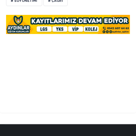
# SUYÖNETİMİ
# ÇAĞRI