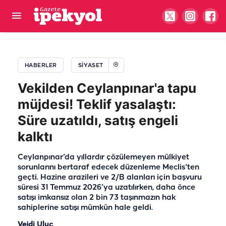
"Suruç'ta 100 Bin Dönüm Tarla Boş Kaldı"...
Başkan Yiğit'ten korkutan tablo için çağrı
HABERLER
SIYASET
Vekilden Ceylanpınar'a tapu
müjdesi! Teklif yasalaştı:
Süre uzatıldı, satış engeli
kalktı
Ceylanpınar’da yıllardır çözülemeyen mülkiyet
sorunlarını bertaraf edecek düzenleme Meclis'ten
geçti. Hazine arazileri ve 2/B alanları için başvuru
süresi 31 Temmuz 2026’ya uzatılırken, daha önce
satışı imkansız olan 2 bin 73 taşınmazın hak
sahiplerine satışı mümkün hale geldi.
Vejdi Uluç