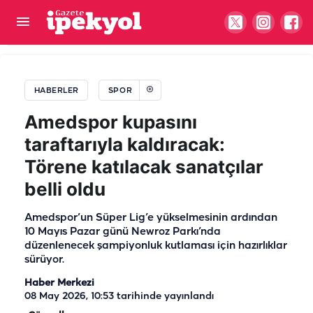
Şanlıurfaspor'da şok ayrılık! Daha 2 hafta önce
gelmişti…
HABERLER
SPOR
Amedspor kupasını
taraftarıyla kaldıracak:
Törene katılacak sanatçılar
belli oldu
Amedspor’un Süper Lig’e yükselmesinin ardından
10 Mayıs Pazar günü Newroz Parkı’nda
düzenlenecek şampiyonluk kutlaması için hazırlıklar
sürüyor.
Haber Merkezi
08 May 2026, 10:53
tarihinde yayınlandı