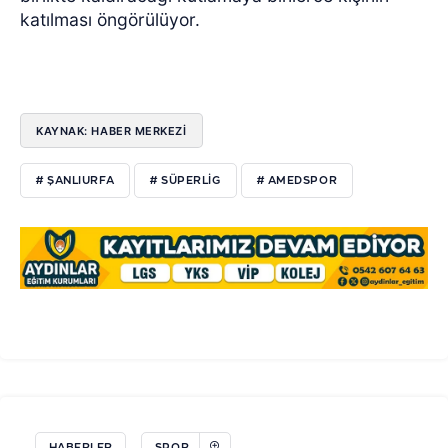
katılması öngörülüyor.
KAYNAK: HABER MERKEZİ
# ŞANLIURFA
# SÜPERLIG
# AMEDSPOR
HABERLER
SPOR