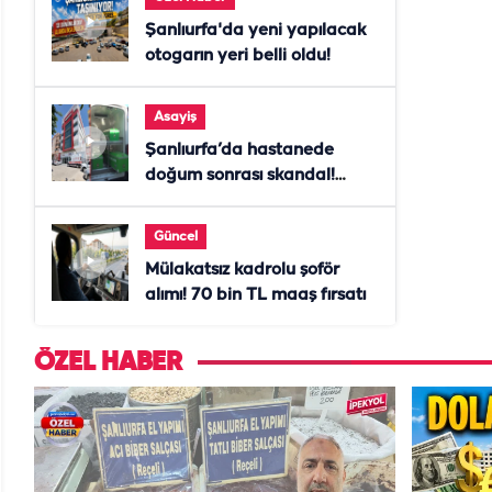
Şanlıurfa'da yeni yapılacak
otogarın yeri belli oldu!
Asayiş
Şanlıurfa’da hastanede
doğum sonrası skandal!
Anne öldü, doktor tutuklandı
Güncel
Mülakatsız kadrolu şoför
alımı! 70 bin TL maaş fırsatı
ÖZEL HABER