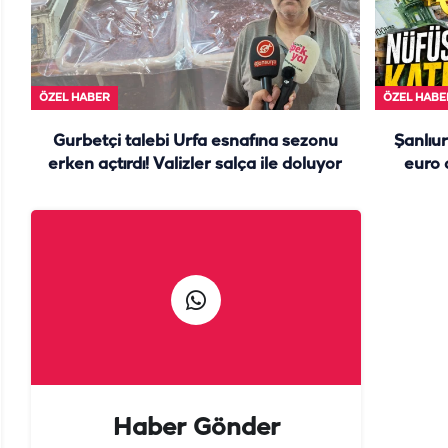
ÖZEL HABER
ÖZEL HABE
Gurbetçi talebi Urfa esnafına sezonu
Şanlıur
erken açtırdı! Valizler salça ile doluyor
euro 
Haber Gönder