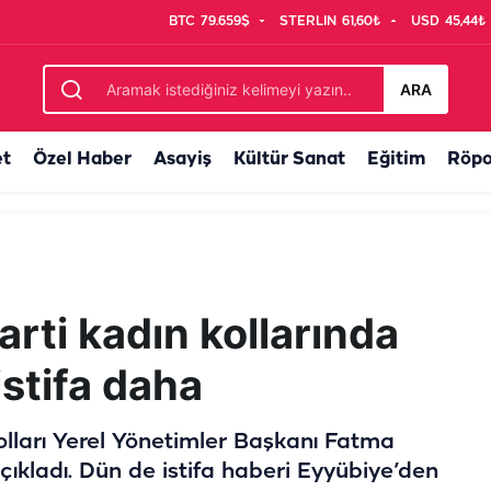
BTC
79.659$
STERLIN
61,60₺
USD
45,44₺
 sert tepki! "Haydi başka kapıya”
ARA
et
Özel Haber
Asayiş
Kültür Sanat
Eğitim
Röpo
arti kadın kollarında
istifa daha
lları Yerel Yönetimler Başkanı Fatma
açıkladı. Dün de istifa haberi Eyyübiye’den