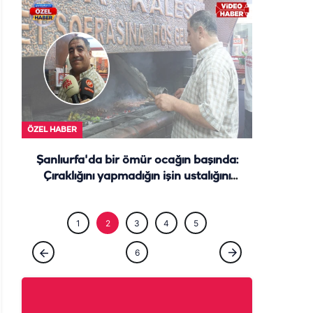
ÖZEL HABE
ÖZEL HABER
Şanlıurfa'da bir ömür ocağın başında:
Çıraklığını yapmadığın işin ustalığını
yapamazsın
1
2
3
4
5
6