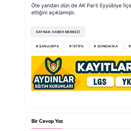
Öte yandan dün de AK Parti Eyyübiye İlçe 
ettiğini açıklamıştı.
KAYNAK: HABER MERKEZİ
# ŞANLIURFA
# ISTIFA
# SONDAKIKA
#
Bir Cevap Yaz