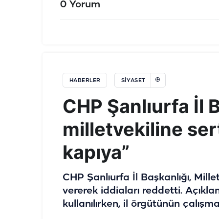
0 Yorum
HABERLER
SIYASET
CHP Şanlıurfa İl 
milletvekiline se
kapıya”
CHP Şanlıurfa İl Başkanlığı, Mille
vererek iddiaları reddetti. Açıkl
kullanılırken, il örgütünün çalış