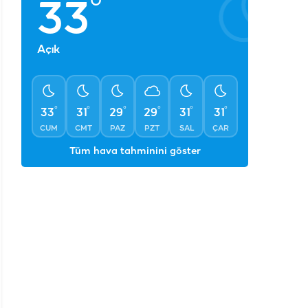
°
33
Açık
°
°
°
°
°
°
33
31
29
29
31
31
CUM
CMT
PAZ
PZT
SAL
ÇAR
Tüm hava tahminini göster