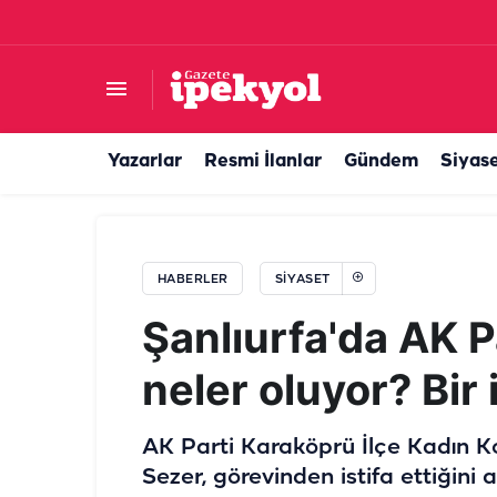
CHP Şanlıurfa İl Başkanlığı’ndan milletvekiline
Yazarlar
Resmi İlanlar
Gündem
Siyas
HABERLER
SIYASET
Şanlıurfa'da AK P
neler oluyor? Bir 
AK Parti Karaköprü İlçe Kadın Ko
Sezer, görevinden istifa ettiğini 