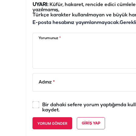
UYARI:
Küfür, hakaret, rencide edici cümleler 
yazılmamış,
Türkçe karakter kullanılmayan ve büyük har
E-posta hesabınız yayımlanmayacak.
Gerekl
Yorumunuz
*
Adınız
*
Bir dahaki sefere yorum yaptığımda kull
kaydet.
YORUM GÖNDER
GIRIŞ YAP