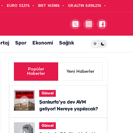
EURO
53,37₺
BIST
14.598₺
GR.ALTIN
6.856,23₺
rtaj
Spor
Ekonomi
Sağlık
Popüler
Yeni Haberler
Haberler
Güncel
Şanlıurfa’ya dev AVM
geliyor! Nereye yapılacak?
Güncel