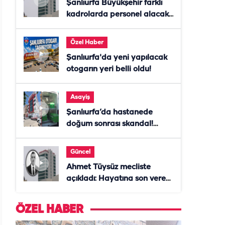
Şanlıurfa Büyükşehir farklı
kadrolarda personel alacak!
Başvurular başladı
Özel Haber
Şanlıurfa'da yeni yapılacak
otogarın yeri belli oldu!
Asayiş
Şanlıurfa’da hastanede
doğum sonrası skandal!
Anne öldü, doktor tutuklandı
Güncel
Ahmet Tüysüz mecliste
açıkladı: Hayatına son veren
daire başkanı "İsteselerdi
ölmezdim" notunu bıraktı
ÖZEL HABER