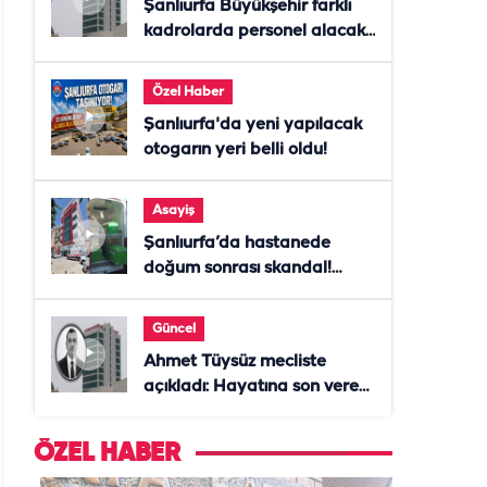
Şanlıurfa Büyükşehir farklı
kadrolarda personel alacak!
Başvurular başladı
Özel Haber
Şanlıurfa'da yeni yapılacak
otogarın yeri belli oldu!
Asayiş
Şanlıurfa’da hastanede
doğum sonrası skandal!
Anne öldü, doktor tutuklandı
Güncel
Ahmet Tüysüz mecliste
açıkladı: Hayatına son veren
daire başkanı "İsteselerdi
ölmezdim" notunu bıraktı
ÖZEL HABER