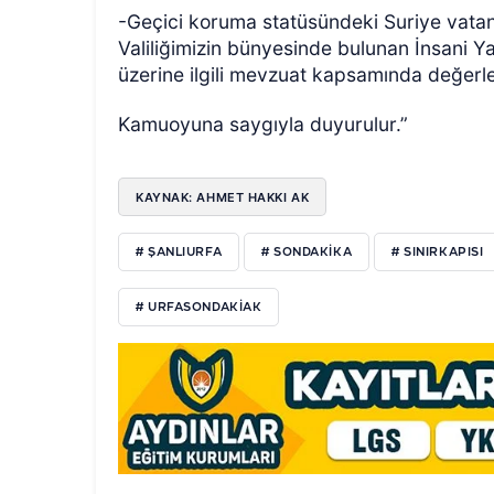
-Geçici koruma statüsündeki Suriye vatanda
Valiliğimizin bünyesinde bulunan İnsani
üzerine ilgili mevzuat kapsamında değerlen
Kamuoyuna saygıyla duyurulur.”
KAYNAK: AHMET HAKKI AK
# ŞANLIURFA
# SONDAKIKA
# SINIRKAPISI
# URFASONDAKIAK