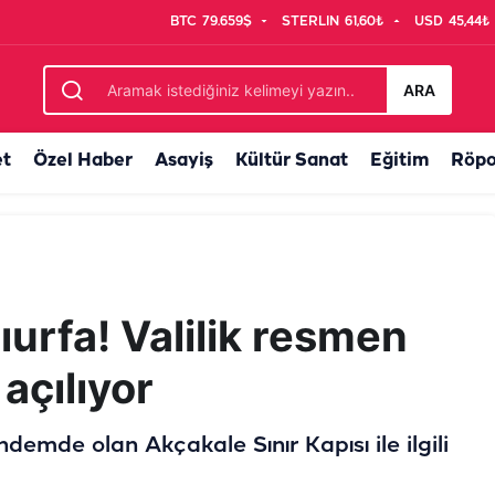
BTC
79.659$
STERLIN
61,60₺
USD
45,44₺
 dönem resmen başladı
ARA
et
Özel Haber
Asayiş
Kültür Sanat
Eğitim
Röpo
urfa! Valilik resmen
 açılıyor
ündemde olan Akçakale Sınır Kapısı ile ilgili