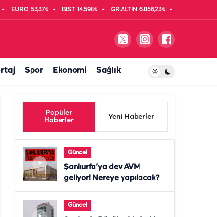
EURO
53,37₺
BIST
14.598₺
GR.ALTIN
6.856,23₺
rtaj
Spor
Ekonomi
Sağlık
Popüler
Yeni Haberler
Haberler
Güncel
Şanlıurfa’ya dev AVM
geliyor! Nereye yapılacak?
Güncel