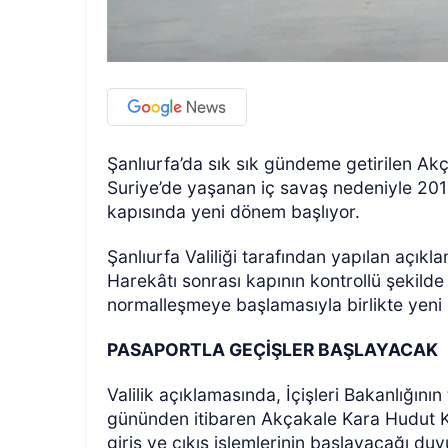
Şanlıurfa’da sık sık gündeme getirilen Ak
Suriye’de yaşanan iç savaş nedeniyle 2014 y
kapısında yeni dönem başlıyor.
Şanlıurfa Valiliği tarafından yapılan açıkl
Harekâtı sonrası kapının kontrollü şekilde 
normalleşmeye başlamasıyla birlikte yeni ka
PASAPORTLA GEÇİŞLER BAŞLAYACAK
Valilik açıklamasında, İçişleri Bakanlığın
gününden itibaren Akçakale Kara Hudut Ka
giriş ve çıkış işlemlerinin başlayacağı duy