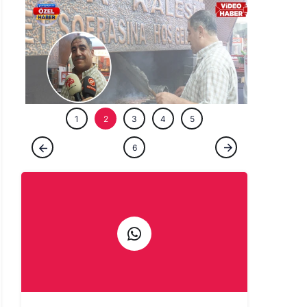
ÖZEL HABE
1
2
3
4
5
ÖZEL HABER
6
Şanlıurfa'da bir ömür ocağın başında:
Çıraklığını yapmadığın işin ustalığını
yapamazsın