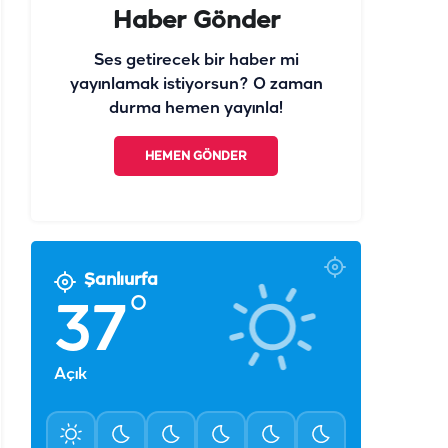
Haber Gönder
Ses getirecek bir haber mi
yayınlamak istiyorsun? O zaman
durma hemen yayınla!
HEMEN GÖNDER
Şanlıurfa
°
37
Açık