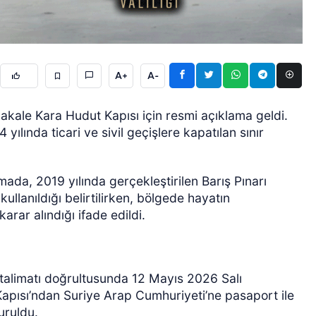
A+
A-
çakale Kara Hudut Kapısı için resmi açıklama geldi.
ılında ticari ve sivil geçişlere kapatılan sınır
GÜNCEL
amada, 2019 yılında gerçekleştirilen Barış Pınarı
kullanıldığı belirtilirken, bölgede hayatın
rar alındığı ifade edildi.
ın talimatı doğrultusunda 12 Mayıs 2026 Salı
pısı’ndan Suriye Arap Cumhuriyeti’ne pasaport ile
uruldu.