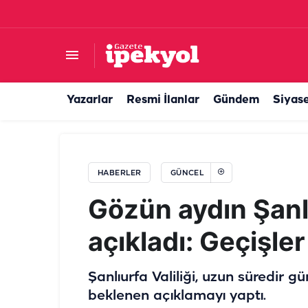
Şanlıurfa'da ulaşımda bir devir kapandı! Yeni
Yazarlar
Resmi İlanlar
Gündem
Siyas
HABERLER
GÜNCEL
Gözün aydın Şanlı
açıkladı: Geçişler
Şanlıurfa Valiliği, uzun süredir g
beklenen açıklamayı yaptı.