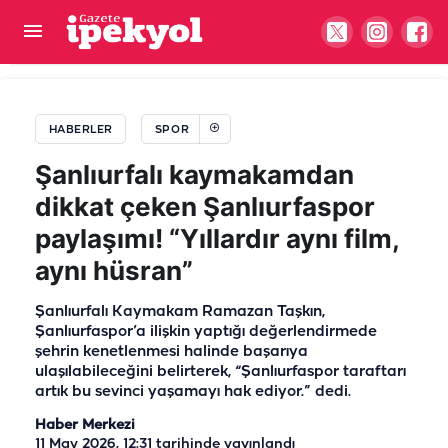
Filenin Sultanları'ndan tarihi zafer! 3 yıl sonra bir
kez daha zirvede
HABERLER
SPOR
Şanlıurfalı kaymakamdan
dikkat çeken Şanlıurfaspor
paylaşımı! “Yıllardır aynı film,
aynı hüsran”
Şanlıurfalı Kaymakam Ramazan Taşkın,
Şanlıurfaspor’a ilişkin yaptığı değerlendirmede
şehrin kenetlenmesi halinde başarıya
ulaşılabileceğini belirterek, “Şanlıurfaspor taraftarı
artık bu sevinci yaşamayı hak ediyor.” dedi.
Haber Merkezi
11 May 2026, 12:31
tarihinde yayınlandı