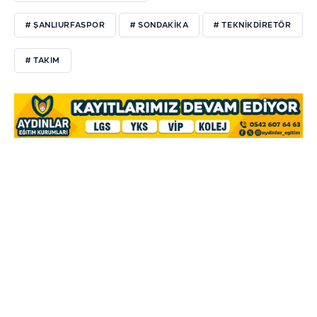
# ŞANLIURFASPOR
# SONDAKIKA
# TEKNIKDIRETÖR
# TAKIM