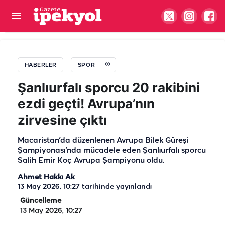
Şanlıurfaspor'da belirsizlik sona erdi! Yeni teknik
direktör resmen açıklandı
HABERLER
SPOR
Şanlıurfalı sporcu 20 rakibini
ezdi geçti! Avrupa’nın
zirvesine çıktı
Macaristan’da düzenlenen Avrupa Bilek Güreşi
Şampiyonası’nda mücadele eden Şanlıurfalı sporcu
Salih Emir Koç Avrupa Şampiyonu oldu.
Ahmet Hakkı Ak
13 May 2026, 10:27
tarihinde yayınlandı
Güncelleme
13 May 2026, 10:27