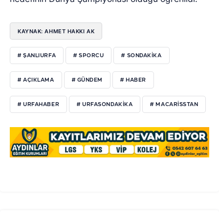
KAYNAK: AHMET HAKKI AK
# ŞANLIURFA
# SPORCU
# SONDAKIKA
# AÇIKLAMA
# GÜNDEM
# HABER
# URFAHABER
# URFASONDAKIKA
# MACARISSTAN