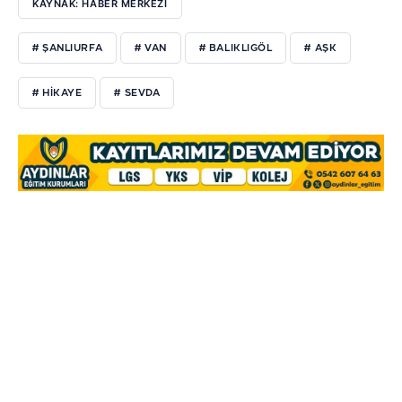
KAYNAK: HABER MERKEZİ
# ŞANLIURFA
# VAN
# BALIKLIGÖL
# AŞK
# HİKAYE
# SEVDA