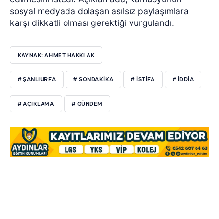
sosyal medyada dolaşan asılsız paylaşımlara
karşı dikkatli olması gerektiği vurgulandı.
KAYNAK: AHMET HAKKI AK
# ŞANLIURFA
# SONDAKIKA
# ISTIFA
# IDDIA
# AÇIKLAMA
# GÜNDEM