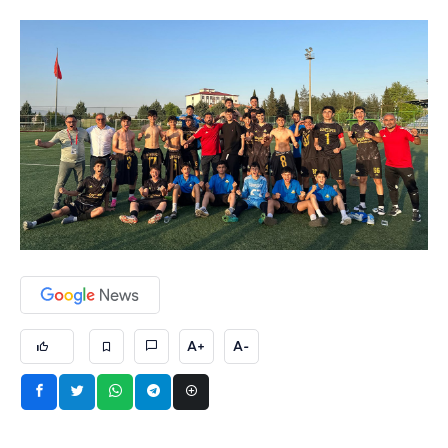
A+
A-