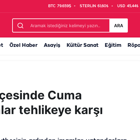
BTC
79.659$
STERLIN
61,60₺
USD
45,44₺
esini açıyor
ARA
et
Özel Haber
Asayiş
Kültür Sanat
Eğitim
Röpo
ilçesinde Cuma
ar tehlikeye karşı