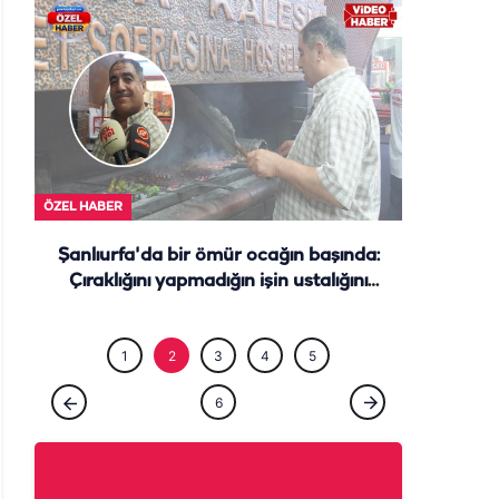
ÖZEL HABE
ÖZEL HABER
Şanlıurfa'da bir ömür ocağın başında:
Çıraklığını yapmadığın işin ustalığını
yapamazsın
1
2
3
4
5
6