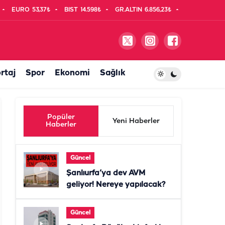
EURO
53,37₺
BIST
14.598₺
GR.ALTIN
6.856,23₺
rtaj
Spor
Ekonomi
Sağlık
Popüler
Yeni Haberler
Haberler
Güncel
Şanlıurfa’ya dev AVM
geliyor! Nereye yapılacak?
Güncel