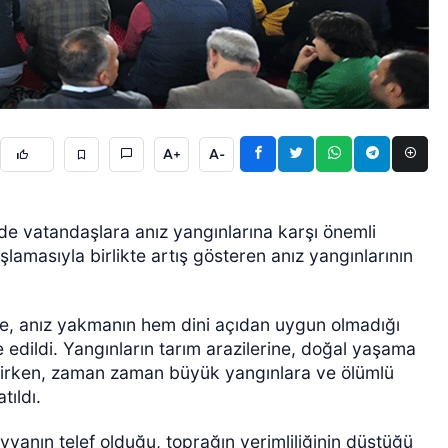
A+
A-
GÜNCEL
de vatandaşlara anız yangınlarına karşı önemli
amasıyla birlikte artış gösteren anız yangınlarının
de, anız yakmanın hem dini açıdan uygun olmadığı
edildi. Yangınların tarım arazilerine, doğal yaşama
tilirken, zaman zaman büyük yangınlara ve ölümlü
tıldı.
yvanın telef olduğu, toprağın verimliliğinin düştüğü