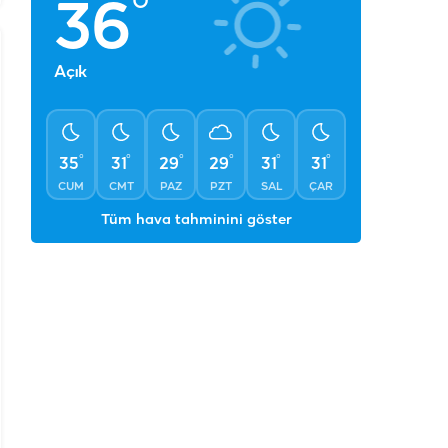
°
36
Açık
°
°
°
°
°
°
35
31
29
29
31
31
CUM
CMT
PAZ
PZT
SAL
ÇAR
Tüm hava tahminini göster