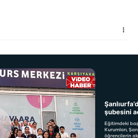
Şanlıurfa’
şubesini a
Eğitimdeki başa
Kurumları, Şanl
öğrencilerin a