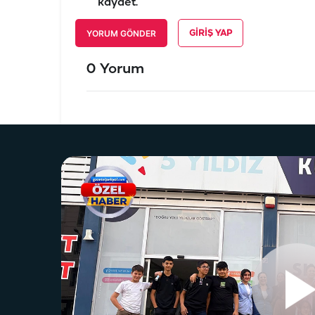
kaydet.
YORUM GÖNDER
GIRIŞ YAP
0 Yorum