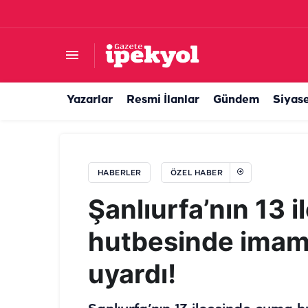
Şanlıurfa’da eğitim kurumu büyüyor! İkinci şub
Yazarlar
Resmi İlanlar
Gündem
Siyas
HABERLER
ÖZEL HABER
Şanlıurfa’nın 13 
hutbesinde imaml
uyardı!