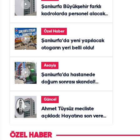
Şanlıurfa Büyükşehir farklı
kadrolarda personel alacak!
Başvurular başladı
Özel Haber
Şanlıurfa'da yeni yapılacak
otogarın yeri belli oldu!
Asayiş
Şanlıurfa’da hastanede
doğum sonrası skandal!
Anne öldü, doktor tutuklandı
Güncel
Ahmet Tüysüz mecliste
açıkladı: Hayatına son veren
daire başkanı "İsteselerdi
ölmezdim" notunu bıraktı
ÖZEL HABER