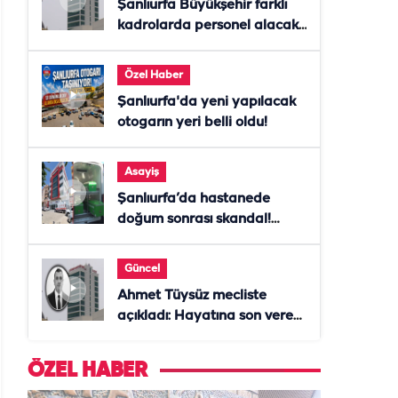
Şanlıurfa Büyükşehir farklı
kadrolarda personel alacak!
Başvurular başladı
Özel Haber
Şanlıurfa'da yeni yapılacak
otogarın yeri belli oldu!
Asayiş
Şanlıurfa’da hastanede
doğum sonrası skandal!
Anne öldü, doktor tutuklandı
Güncel
Ahmet Tüysüz mecliste
açıkladı: Hayatına son veren
daire başkanı "İsteselerdi
ölmezdim" notunu bıraktı
ÖZEL HABER