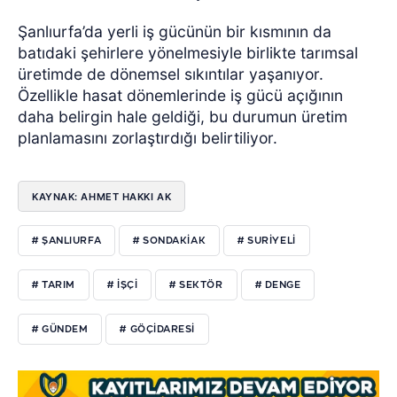
Şanlıurfa’da yerli iş gücünün bir kısmının da
batıdaki şehirlere yönelmesiyle birlikte tarımsal
üretimde de dönemsel sıkıntılar yaşanıyor.
Özellikle hasat dönemlerinde iş gücü açığının
daha belirgin hale geldiği, bu durumun üretim
planlamasını zorlaştırdığı belirtiliyor.
KAYNAK: AHMET HAKKI AK
# ŞANLIURFA
# SONDAKIAK
# SURIYELI
# TARIM
# IŞÇI
# SEKTÖR
# DENGE
# GÜNDEM
# GÖÇIDARESI