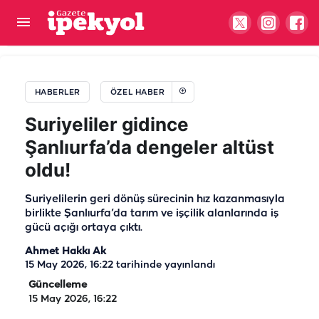
Şanlıurfa sıcaklıkta bugün Türkiye'nin zirvesine
çıkacak! İlçelerde durum daha da vahim
HABERLER
ÖZEL HABER
Suriyeliler gidince
Şanlıurfa’da dengeler altüst
oldu!
Suriyelilerin geri dönüş sürecinin hız kazanmasıyla
birlikte Şanlıurfa’da tarım ve işçilik alanlarında iş
gücü açığı ortaya çıktı.
Ahmet Hakkı Ak
15 May 2026, 16:22
tarihinde yayınlandı
Güncelleme
15 May 2026, 16:22