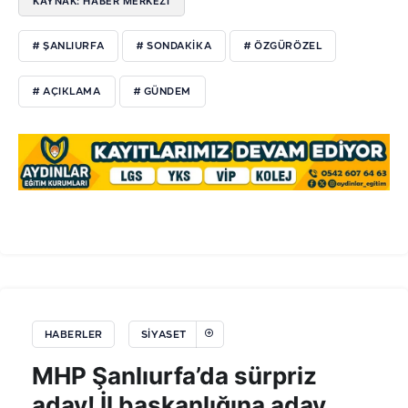
KAYNAK: HABER MERKEZİ
# ŞANLIURFA
# SONDAKIKA
# ÖZGÜRÖZEL
# AÇIKLAMA
# GÜNDEM
HABERLER
SIYASET
MHP Şanlıurfa’da sürpriz
aday! İl başkanlığına aday