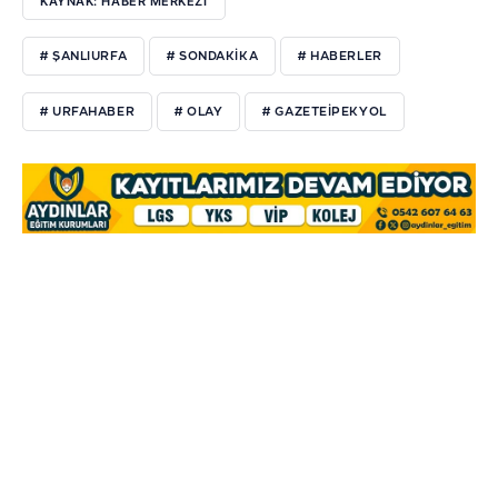
KAYNAK: HABER MERKEZI
# ŞANLIURFA
# SONDAKİKA
# HABERLER
# URFAHABER
# OLAY
# GAZETEİPEKYOL