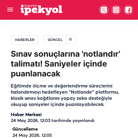
Gıda denetimlerinde temmuz ayı bilançosu: 107
bin denetim, 250 milyon...
HABERLER
GÜNCEL
Sınav sonuçlarına 'notlandır'
talimatı! Saniyeler içinde
puanlanacak
Eğitimde ölçme ve değerlendirme süreçlerini
hızlandırmayı hedefleyen “Notlandır” platformu,
klasik sınav kağıtlarını yapay zeka desteğiyle
okuyup saniyeler içinde puanlayabilecek.
Haber Merkezi
24 May 2026, 12:03
tarihinde yayınlandı
Güncelleme
24 May 2026, 12:05