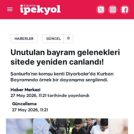
Urfa’nın yeşil alanları büyüyor: 2 yeni park yolda
HABERLER
GÜNCEL
Unutulan bayram gelenekleri
sitede yeniden canlandı!
Şanlıurfa’nın komşu kenti Diyarbakır’da Kurban
Bayramında örnek bir dayanışma sergilendi.
Haber Merkezi
27 May 2026, 11:21
tarihinde yayınlandı
Güncelleme
27 May 2026, 11:21