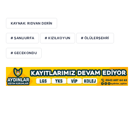
KAYNAK: RIDVAN DERİN
# ŞANLIURFA
# KIZILKOYUN
# ÖLÜLERŞEHRİ
# GECEKONDU