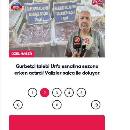
ÖZEL HABE
ÖZEL HABER
Gurbetçi talebi Urfa esnafına sezonu
erken açtırdı! Valizler salça ile doluyor
1
2
3
4
5
6