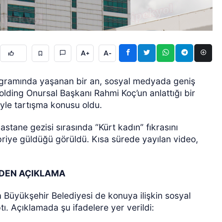
A+
A-
rogramında yaşanan bir an, sosyal medyada geniş
lding Onursal Başkanı Rahmi Koç’un anlattığı bir
ÖZEL HABER
iyle tartışma konusu oldu.
astane gezisi sırasında “Kürt kadın” fıkrasını
spriye güldüğü görüldü. Kısa sürede yayılan video,
NDEN AÇIKLAMA
 Büyükşehir Belediyesi de konuya ilişkin sosyal
ı. Açıklamada şu ifadelere yer verildi: