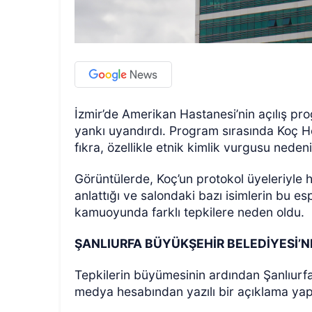
İzmir’de Amerikan Hastanesi’nin açılış p
yankı uyandırdı. Program sırasında Koç Ho
fıkra, özellikle etnik kimlik vurgusu neden
Görüntülerde, Koç’un protokol üyeleriyle h
anlattığı ve salondaki bazı isimlerin bu e
kamuoyunda farklı tepkilere neden oldu.
ŞANLIURFA BÜYÜKŞEHİR BELEDİYESİ’
Tepkilerin büyümesinin ardından Şanlıurfa
medya hesabından yazılı bir açıklama yapt