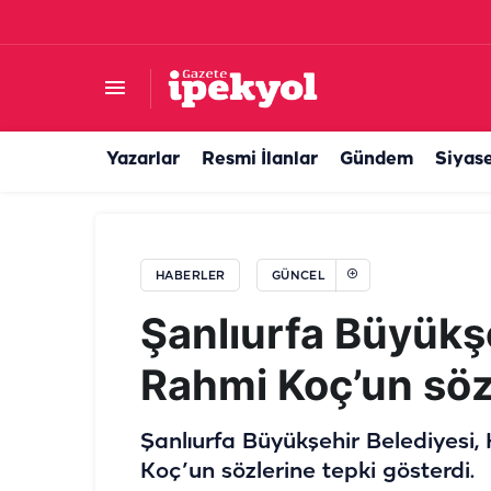
Bakan Yardımcısı Salih Ayhan’dan eski Şanlıurfa
Yazarlar
Resmi İlanlar
Gündem
Siyas
HABERLER
GÜNCEL
Şanlıurfa Büyükş
Rahmi Koç’un söz
Şanlıurfa Büyükşehir Belediyesi
Koç’un sözlerine tepki gösterdi.