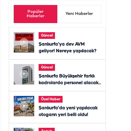
Popüler
Yeni Haberler
Haberler
Güncel
Şanlıurfa’ya dev AVM
geliyor! Nereye yapılacak?
Güncel
Şanlıurfa Büyükşehir farklı
kadrolarda personel alacak!
Başvurular başladı
Özel Haber
Şanlıurfa'da yeni yapılacak
otogarın yeri belli oldu!