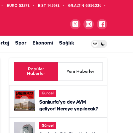
EURO
53,37₺
BIST
14.598₺
GR.ALTIN
6.856,23₺
rtaj
Spor
Ekonomi
Sağlık
Popüler
Yeni Haberler
Haberler
Güncel
Şanlıurfa’ya dev AVM
geliyor! Nereye yapılacak?
Güncel