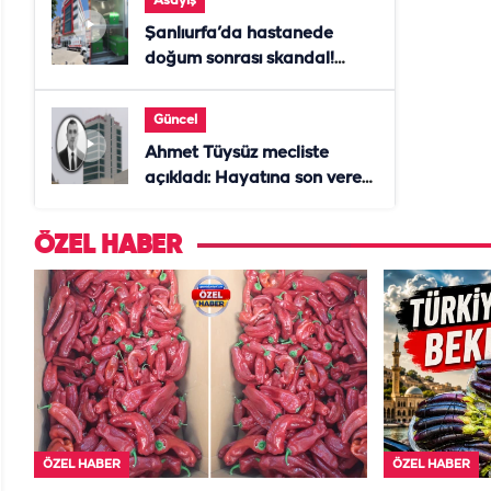
Asayiş
Şanlıurfa’da hastanede
doğum sonrası skandal!
Anne öldü, doktor tutuklandı
Güncel
Ahmet Tüysüz mecliste
açıkladı: Hayatına son veren
daire başkanı "İsteselerdi
ölmezdim" notunu bıraktı
ÖZEL HABER
ÖZEL HABER
ÖZEL HABER