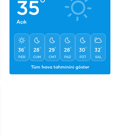
°
35
Açık
°
°
°
°
°
°
36
28
29
28
30
32
PER
CUM
CMT
PAZ
PZT
SAL
Tüm hava tahminini göster