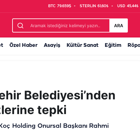
BTC
79.659$
STERLIN
61,60₺
USD
45,44₺
 Valisi Karacan’a ziyaret
ARA
et
Özel Haber
Asayiş
Kültür Sanat
Eğitim
Röpo
ehir Belediyesi’nden
lerine tepki
, Koç Holding Onursal Başkanı Rahmi