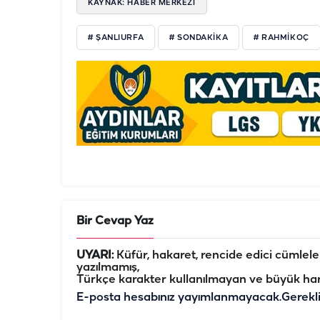
KAYNAK: HABER MERKEZİ
# ŞANLIURFA
# SONDAKIKA
# RAHMIKOÇ
Bir Cevap Yaz
UYARI:
Küfür, hakaret, rencide edici cümleler 
yazılmamış,
Türkçe karakter kullanılmayan ve büyük har
E-posta hesabınız yayımlanmayacak.
Gerekl