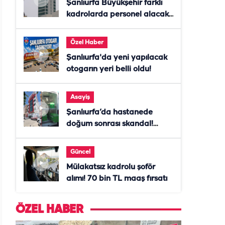
Şanlıurfa Büyükşehir farklı
kadrolarda personel alacak!
Başvurular başladı
Özel Haber
Şanlıurfa'da yeni yapılacak
otogarın yeri belli oldu!
Asayiş
Şanlıurfa’da hastanede
doğum sonrası skandal!
Anne öldü, doktor tutuklandı
Güncel
Mülakatsız kadrolu şoför
alımı! 70 bin TL maaş fırsatı
ÖZEL HABER