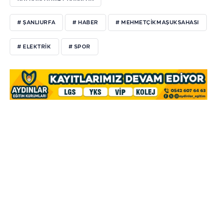
# ŞANLIURFA
# HABER
# MEHMETÇIKMAŞUKSAHASI
# ELEKTRIK
# SPOR