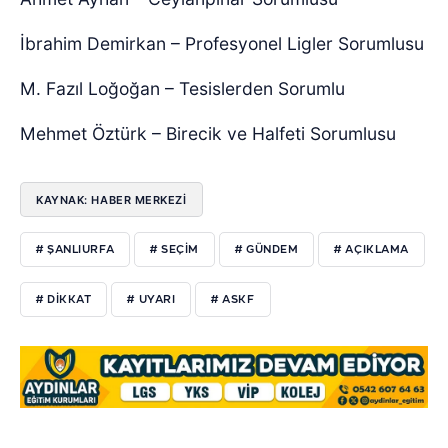
İbrahim Demirkan – Profesyonel Ligler Sorumlusu
M. Fazıl Loğoğan – Tesislerden Sorumlu
Mehmet Öztürk – Birecik ve Halfeti Sorumlusu
KAYNAK: HABER MERKEZİ
# ŞANLIURFA
# SEÇIM
# GÜNDEM
# AÇIKLAMA
# DIKKAT
# UYARI
# ASKF