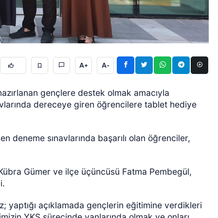
A+
A-
ÖZEL HABER
 hazırlanan gençlere destek olmak amacıyla
larında dereceye giren öğrencilere tablet hediye
en deneme sınavlarında başarılı olan öğrenciler,
cisi Kübra Gümer ve ilçe üçüncüsü Fatma Pembegül,
i.
yaptığı açıklamada gençlerin eğitimine verdikleri
imizin YKS sürecinde yanlarında olmak ve onları