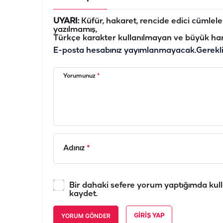
UYARI:
Küfür, hakaret, rencide edici cümleler 
yazılmamış,
Türkçe karakter kullanılmayan ve büyük har
E-posta hesabınız yayımlanmayacak.
Gerekl
Yorumunuz
*
Adınız
*
Bir dahaki sefere yorum yaptığımda kull
kaydet.
YORUM GÖNDER
GIRIŞ YAP