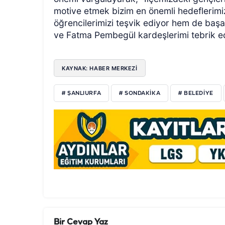
motive etmek bizim en önemli hedeflerimi
öğrencilerimizi teşvik ediyor hem de başa
ve Fatma Pembegül kardeşlerimi tebrik edi
KAYNAK: HABER MERKEZİ
# ŞANLIURFA
# SONDAKIKA
# BELEDIYE
Bir Cevap Yaz