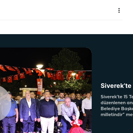
Siverek’te 
Siverek’te 15 
düzenlenen anm
Belediye Başka
milletindir” mes