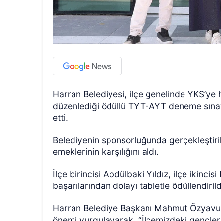
Harran Belediyesi, ilçe genelinde YKS’ye
düzenlediği ödüllü TYT-AYT deneme sınav
etti.
Belediyenin sponsorluğunda gerçekleştiril
emeklerinin karşılığını aldı.
İlçe birincisi Abdülbaki Yıldız, ilçe ikin
başarılarından dolayı tabletle ödüllendirild
Harran Belediye Başkanı Mahmut Özyavuz; 
önemi vurgulayarak, “İlçemizdeki gençler