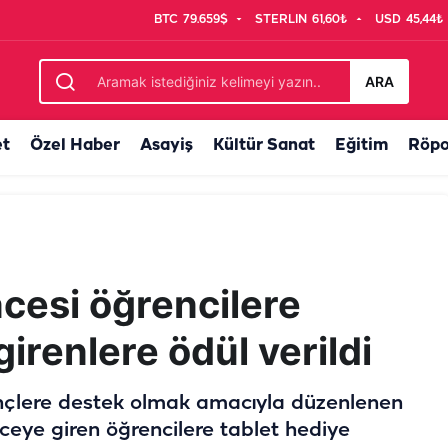
BTC
79.659$
STERLIN
61,60₺
USD
45,44₺
ARA
et
Özel Haber
Asayiş
Kültür Sanat
Eğitim
Röpo
cesi öğrencilere
irenlere ödül verildi
nçlere destek olmak amacıyla düzenlenen
eye giren öğrencilere tablet hediye