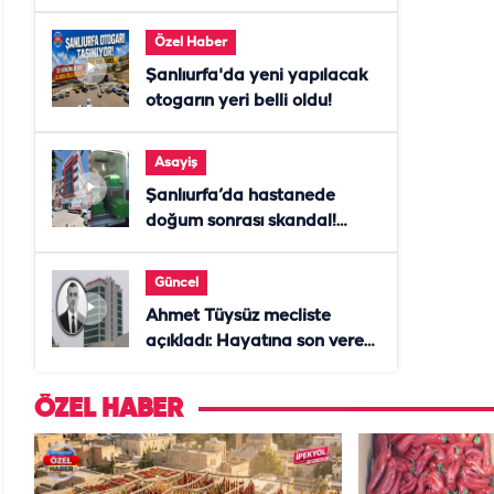
Başvurular başladı
Özel Haber
Şanlıurfa'da yeni yapılacak
otogarın yeri belli oldu!
Asayiş
Şanlıurfa’da hastanede
doğum sonrası skandal!
Anne öldü, doktor tutuklandı
Güncel
Ahmet Tüysüz mecliste
açıkladı: Hayatına son veren
daire başkanı "İsteselerdi
ölmezdim" notunu bıraktı
ÖZEL HABER